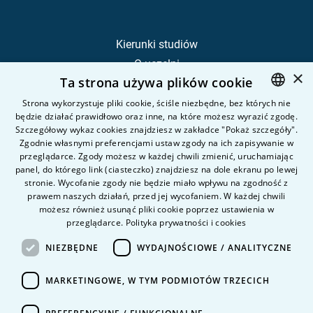
Kierunki studiów
O uczelni
×
Ta strona używa plików cookie
Kandydat
Student
Strona wykorzystuje pliki cookie, ściśle niezbędne, bez których nie
będzie działać prawidłowo oraz inne, na które możesz wyrazić zgodę.
POLISH
Szczegółowy wykaz cookies znajdziesz w zakładce "Pokaż szczegóły".
ENGLISH
Zgodnie własnymi preferencjami ustaw zgody na ich zapisywanie w
Nauka i badania
przeglądarce. Zgody możesz w każdej chwili zmienić, uruchamiając
Intranet
panel, do którego link (ciasteczko) znajdziesz na dole ekranu po lewej
stronie. Wycofanie zgody nie będzie miało wpływu na zgodność z
prawem naszych działań, przed jej wycofaniem. W każdej chwili
Pytania i odpowiedzi
możesz również usunąć pliki cookie poprzez ustawienia w
przeglądarce.
Polityka prywatności i cookies
Kontakt
Kariera na uczelni
NIEZBĘDNE
WYDAJNOŚCIOWE / ANALITYCZNE
Polityka prywatności
MARKETINGOWE, W TYM PODMIOTÓW TRZECICH
Dane Osobowe
Deklaracja dostępności