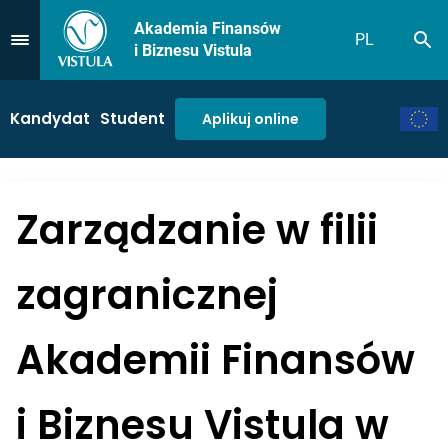
Akademia Finansów
PL
Sz
Przejdź do Menu
i Biznesu Vistula
Kandydat
Student
Aplikuj online
Zarządzanie w filii
zagranicznej
Akademii Finansów
i Biznesu Vistula w