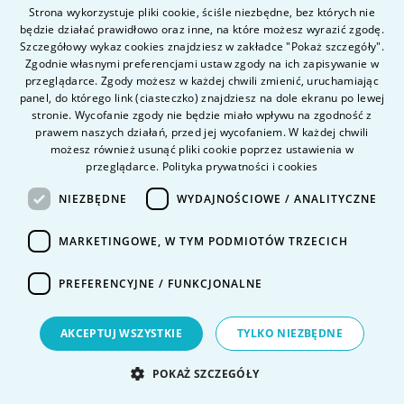
Strona wykorzystuje pliki cookie, ściśle niezbędne, bez których nie
tel.
+48 22 45 72 300
będzie działać prawidłowo oraz inne, na które możesz wyrazić zgodę.
POLISH
Szczegółowy wykaz cookies znajdziesz w zakładce "Pokaż szczegóły".
fax +48 22 45 72 303
ENGLISH
Zgodnie własnymi preferencjami ustaw zgody na ich zapisywanie w
przeglądarce. Zgody możesz w każdej chwili zmienić, uruchamiając
panel, do którego link (ciasteczko) znajdziesz na dole ekranu po lewej
Inne Uczelnie Vistula
stronie. Wycofanie zgody nie będzie miało wpływu na zgodność z
prawem naszych działań, przed jej wycofaniem. W każdej chwili
możesz również usunąć pliki cookie poprzez ustawienia w
Dołącz do nas
przeglądarce.
Polityka prywatności i cookies
NIEZBĘDNE
WYDAJNOŚCIOWE / ANALITYCZNE
MARKETINGOWE, W TYM PODMIOTÓW TRZECICH
PREFERENCYJNE / FUNKCJONALNE
Kierunki studiów
O uczelni
AKCEPTUJ WSZYSTKIE
TYLKO NIEZBĘDNE
Kandydat
Student
POKAŻ SZCZEGÓŁY