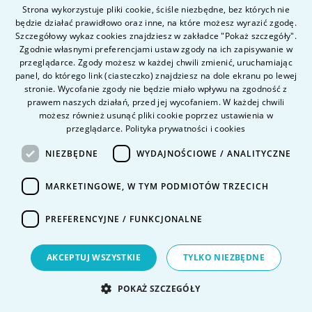
Strona wykorzystuje pliki cookie, ściśle niezbędne, bez których nie
będzie działać prawidłowo oraz inne, na które możesz wyrazić zgodę.
POLISH
Szczegółowy wykaz cookies znajdziesz w zakładce "Pokaż szczegóły".
ENGLISH
Proces rekrutacji
Zgodnie własnymi preferencjami ustaw zgody na ich zapisywanie w
przeglądarce. Zgody możesz w każdej chwili zmienić, uruchamiając
panel, do którego link (ciasteczko) znajdziesz na dole ekranu po lewej
stronie. Wycofanie zgody nie będzie miało wpływu na zgodność z
Finanse, płatności za studia
prawem naszych działań, przed jej wycofaniem. W każdej chwili
możesz również usunąć pliki cookie poprzez ustawienia w
przeglądarce.
Polityka prywatności i cookies
Sprawy studenckie
NIEZBĘDNE
WYDAJNOŚCIOWE / ANALITYCZNE
Sprawdź pełne FAQ dotyczące naszych
MARKETINGOWE, W TYM PODMIOTÓW TRZECICH
uczelni
PREFERENCYJNE / FUNKCJONALNE
AKCEPTUJ WSZYSTKIE
TYLKO NIEZBĘDNE
Przejdź do FAQ
POKAŻ SZCZEGÓŁY