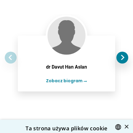
dr Davut Han Aslan
Zobacz biogram
Często pytacie nas o…
×
Ta strona używa plików cookie