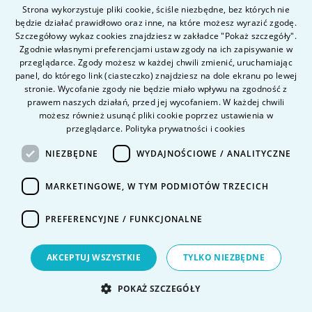
Strona wykorzystuje pliki cookie, ściśle niezbędne, bez których nie
będzie działać prawidłowo oraz inne, na które możesz wyrazić zgodę.
POLISH
Twój e-mail
Szczegółowy wykaz cookies znajdziesz w zakładce "Pokaż szczegóły".
ENGLISH
Zgodnie własnymi preferencjami ustaw zgody na ich zapisywanie w
przeglądarce. Zgody możesz w każdej chwili zmienić, uruchamiając
panel, do którego link (ciasteczko) znajdziesz na dole ekranu po lewej
stronie. Wycofanie zgody nie będzie miało wpływu na zgodność z
prawem naszych działań, przed jej wycofaniem. W każdej chwili
możesz również usunąć pliki cookie poprzez ustawienia w
Twój numer telefonu
przeglądarce.
Polityka prywatności i cookies
NIEZBĘDNE
WYDAJNOŚCIOWE / ANALITYCZNE
MARKETINGOWE, W TYM PODMIOTÓW TRZECICH
Treść wiadomości
PREFERENCYJNE / FUNKCJONALNE
AKCEPTUJ WSZYSTKIE
TYLKO NIEZBĘDNE
POKAŻ SZCZEGÓŁY