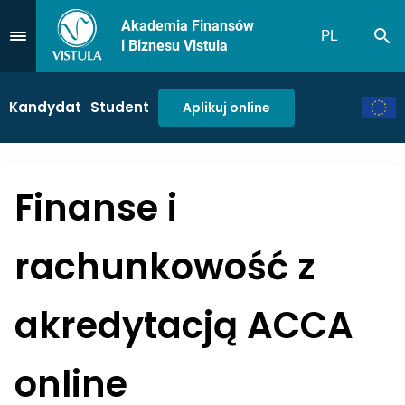
Akademia Finansów
PL
Sz
Przejdź do Menu
i Biznesu Vistula
Kandydat
Student
Aplikuj online
Finanse i
rachunkowość z
akredytacją ACCA
online