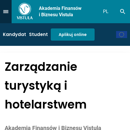
Akademia Finansów
PL
Sz
Przejdź do Menu
i Biznesu Vistula
Kandydat
Student
Aplikuj online
Zarządzanie
turystyką i
hotelarstwem
Akademia Finansów i Biznesu Vistula