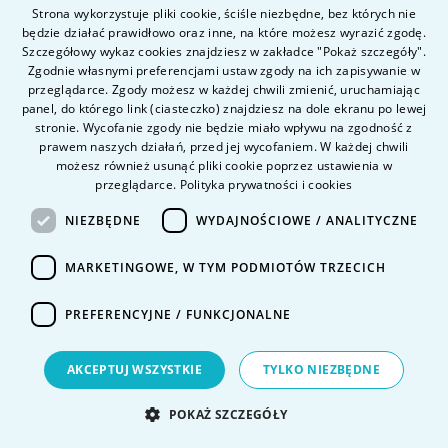
Strona wykorzystuje pliki cookie, ściśle niezbędne, bez których nie
będzie działać prawidłowo oraz inne, na które możesz wyrazić zgodę.
POLISH
Szczegółowy wykaz cookies znajdziesz w zakładce "Pokaż szczegóły".
ENGLISH
Zgodnie własnymi preferencjami ustaw zgody na ich zapisywanie w
Treść wiadomości
przeglądarce. Zgody możesz w każdej chwili zmienić, uruchamiając
panel, do którego link (ciasteczko) znajdziesz na dole ekranu po lewej
stronie. Wycofanie zgody nie będzie miało wpływu na zgodność z
prawem naszych działań, przed jej wycofaniem. W każdej chwili
możesz również usunąć pliki cookie poprzez ustawienia w
przeglądarce.
Polityka prywatności i cookies
NIEZBĘDNE
WYDAJNOŚCIOWE / ANALITYCZNE
MARKETINGOWE, W TYM PODMIOTÓW TRZECICH
PREFERENCYJNE / FUNKCJONALNE
Dodaj załącznik
AKCEPTUJ WSZYSTKIE
TYLKO NIEZBĘDNE
POKAŻ SZCZEGÓŁY
Wyślij kopię na mój email