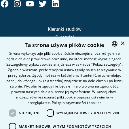
Kierunki studiów
O uczelni
×
Ta strona używa plików cookie
Kandydat
Student
Strona wykorzystuje pliki cookie, ściśle niezbędne, bez których nie
będzie działać prawidłowo oraz inne, na które możesz wyrazić zgodę.
POLISH
Szczegółowy wykaz cookies znajdziesz w zakładce "Pokaż szczegóły".
ENGLISH
Zgodnie własnymi preferencjami ustaw zgody na ich zapisywanie w
Nauka i badania
przeglądarce. Zgody możesz w każdej chwili zmienić, uruchamiając
Intranet
panel, do którego link (ciasteczko) znajdziesz na dole ekranu po lewej
stronie. Wycofanie zgody nie będzie miało wpływu na zgodność z
prawem naszych działań, przed jej wycofaniem. W każdej chwili
Pytania i odpowiedzi
możesz również usunąć pliki cookie poprzez ustawienia w
przeglądarce.
Polityka prywatności i cookies
Kontakt
Kariera na uczelni
NIEZBĘDNE
WYDAJNOŚCIOWE / ANALITYCZNE
Polityka prywatności
MARKETINGOWE, W TYM PODMIOTÓW TRZECICH
Dane Osobowe