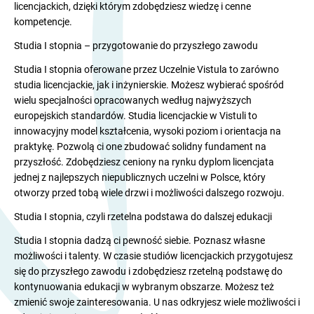
licencjackich, dzięki którym zdobędziesz wiedzę i cenne
kompetencje.
Studia I stopnia – przygotowanie do przyszłego zawodu
Studia I stopnia oferowane przez Uczelnie Vistula to zarówno
studia licencjackie, jak i inżynierskie. Możesz wybierać spośród
wielu specjalności opracowanych według najwyższych
europejskich standardów. Studia licencjackie w Vistuli to
innowacyjny model kształcenia, wysoki poziom i orientacja na
praktykę. Pozwolą ci one zbudować solidny fundament na
przyszłość. Zdobędziesz ceniony na rynku dyplom licencjata
jednej z najlepszych niepublicznych uczelni w Polsce, który
otworzy przed tobą wiele drzwi i możliwości dalszego rozwoju.
Studia I stopnia, czyli rzetelna podstawa do dalszej edukacji
Studia I stopnia dadzą ci pewność siebie. Poznasz własne
możliwości i talenty. W czasie studiów licencjackich przygotujesz
się do przyszłego zawodu i zdobędziesz rzetelną podstawę do
kontynuowania edukacji w wybranym obszarze. Możesz też
zmienić swoje zainteresowania. U nas odkryjesz wiele możliwości i