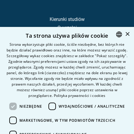
Kierunki studiów
O uczelni
×
Ta strona używa plików cookie
Kandydat
Student
Strona wykorzystuje pliki cookie, ściśle niezbędne, bez których nie
będzie działać prawidłowo oraz inne, na które możesz wyrazić zgodę.
POLISH
Szczegółowy wykaz cookies znajdziesz w zakładce "Pokaż szczegóły".
ENGLISH
Zgodnie własnymi preferencjami ustaw zgody na ich zapisywanie w
Nauka i badania
przeglądarce. Zgody możesz w każdej chwili zmienić, uruchamiając
Intranet
panel, do którego link (ciasteczko) znajdziesz na dole ekranu po lewej
stronie. Wycofanie zgody nie będzie miało wpływu na zgodność z
prawem naszych działań, przed jej wycofaniem. W każdej chwili
Pytania i odpowiedzi
możesz również usunąć pliki cookie poprzez ustawienia w
przeglądarce.
Polityka prywatności i cookies
Kontakt
Kariera na uczelni
NIEZBĘDNE
WYDAJNOŚCIOWE / ANALITYCZNE
Polityka prywatności
MARKETINGOWE, W TYM PODMIOTÓW TRZECICH
Dane Osobowe
Deklaracja dostępności