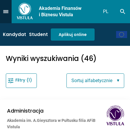
Akademia Finansów
PL
Sz
Przejdź do Menu
i Biznesu Vistula
Kandydat
Student
Aplikuj online
Wyniki wyszukiwania (46)
Filtry (1)
Sortuj alfabetycznie
Administracja
Akademia im. A.Gieysztora w Pułtusku filia AFiB
Vistula