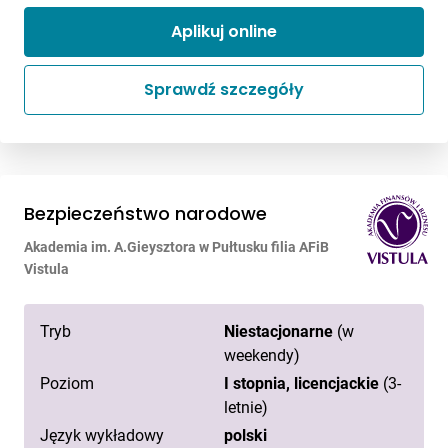
Aplikuj online
Sprawdź szczegóły
Bezpieczeństwo narodowe
Akademia im. A.Gieysztora w Pułtusku filia AFiB
Vistula
Tryb
Niestacjonarne
(w
weekendy)
Poziom
I stopnia, licencjackie
(3-
letnie)
Język wykładowy
polski