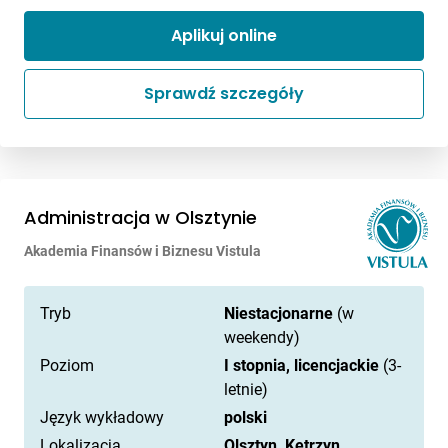
Aplikuj online
Sprawdź szczegóły
Administracja w Olsztynie
Akademia Finansów i Biznesu Vistula
Tryb
Niestacjonarne
(w
weekendy)
Poziom
I stopnia, licencjackie
(3-
letnie)
Język wykładowy
polski
Lokalizacja
Olsztyn, Kętrzyn