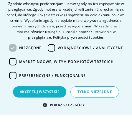
ENGLISH
O uczelni
Zgodnie własnymi preferencjami ustaw zgody na ich zapisywanie w
przeglądarce. Zgody możesz w każdej chwili zmienić, uruchamiając
Kandydat
panel, do którego link (ciasteczko) znajdziesz na dole ekranu po lewej
Student
stronie. Wycofanie zgody nie będzie miało wpływu na zgodność z
prawem naszych działań, przed jej wycofaniem. W każdej chwili
możesz również usunąć pliki cookie poprzez ustawienia w
przeglądarce.
Polityka prywatności i cookies
Nauka i badania
Intranet
NIEZBĘDNE
WYDAJNOŚCIOWE / ANALITYCZNE
MARKETINGOWE, W TYM PODMIOTÓW TRZECICH
Pytania i odpowiedzi
Kontakt
PREFERENCYJNE / FUNKCJONALNE
Kariera na uczelni
Polityka prywatności
AKCEPTUJ WSZYSTKIE
TYLKO NIEZBĘDNE
Dane Osobowe
Deklaracja dostępności
POKAŻ SZCZEGÓŁY