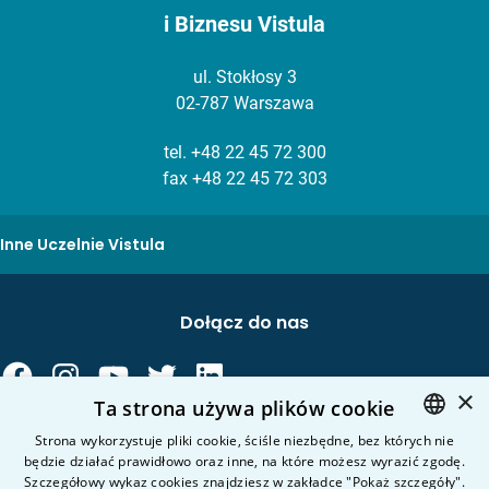
i Biznesu Vistula
ul. Stokłosy 3
02-787 Warszawa
tel.
+48 22 45 72 300
fax +48 22 45 72 303
Inne Uczelnie Vistula
Dołącz do nas
×
Ta strona używa plików cookie
Strona wykorzystuje pliki cookie, ściśle niezbędne, bez których nie
będzie działać prawidłowo oraz inne, na które możesz wyrazić zgodę.
POLISH
Kierunki studiów
Szczegółowy wykaz cookies znajdziesz w zakładce "Pokaż szczegóły".