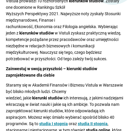
Vistula prowadzi 10 różnorodnych
kierunków studiów
. Zostały
one docenione w Rankingu Szkół
Wyższych Perspektywy 2021. Najwyższe noty zyskały Stosunki
międzynarodowe, Finanse i
rachunkowość, Ekonomia oraz Filologia angielska. Wybierając
jeden z
kierunków studiów
w Vistuli zyskasz praktyczną wiedzę,
kompetencje pożądane przez pracodawców oraz umiejętności
niezbędne w relacjach biznesowych i komunikacji
międzykulturowej. Nauczysz się tego, czego będziesz
potrzebować w przyszłości. Od tego zależy twój sukces.
Zainwestuj w swoją przyszłość – kierunki studiów
zaprojektowane dla ciebie
Staramy się w Akademii Finansów i Biznesu Vistula w Warszawie
być blisko młodych ludzi. Chcemy
wiedzieć, jakie
kierunki studiów
ich interesują, z jakimi nadziejami
wkraczają w świat nauki i jakie są ich ambicje. To pozwala nam
zaprojektować kierunki studiów, które odpowiadają ich
aspiracjom. Możesz więc śmiało wybierać spośród blisko 40
programów. Są to
studia I stopnia
oraz
studia II stopnia
,
stacjonarne i niestacjonarne, w tym również
studia online
, które