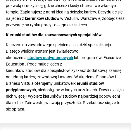
pozwolą ci uczyć się, gdzie chcesz i kiedy chcesz, we własnym
tempie. Zaplanujesz z nami idealną ścieżkę kariery. Decydując się
na jeden z
kierunków studiów
w Vistuli w Warszawie, zdobędziesz
przewagę na rynku pracy i osiągniesz sukces.
Kierunki studiów dla zaawansowanych specjalistów
Kluczem do zawodowego spełnienia jest dziś specjalizacja.
Dlatego wielkim atutem jest świadectwo
ukończenia
studiów podyplomowych
lub programów Executive
Education . Podejmując jeden z
kierunków studiów dla specjalistów, zyskasz dodatkową szansę
na udaną karierę zawodową i awans. W Akademii Finansów i
Biznesu Vistula oferujemy unikatowe
kierunki studiów
podyplomowych
, niedostępne w innych uczelniach. Dowiedz się o
nich więcej i wybierz kierunków studiów najbardziej odpowiedni
dla siebie. Zainwestuj w swoją przyszłość. Przekonasz się, że to
się opłaca.