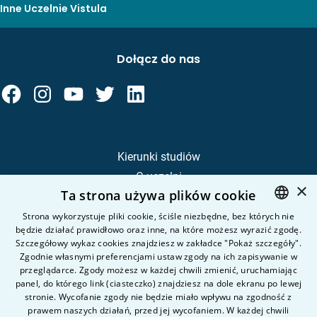
Inne Uczelnie Vistula
Dołącz do nas
Kierunki studiów
O uczelni
×
Ta strona używa plików cookie
Kandydat
Student
Strona wykorzystuje pliki cookie, ściśle niezbędne, bez których nie
będzie działać prawidłowo oraz inne, na które możesz wyrazić zgodę.
POLISH
Szczegółowy wykaz cookies znajdziesz w zakładce "Pokaż szczegóły".
ENGLISH
Zgodnie własnymi preferencjami ustaw zgody na ich zapisywanie w
Nauka i badania
przeglądarce. Zgody możesz w każdej chwili zmienić, uruchamiając
Intranet
panel, do którego link (ciasteczko) znajdziesz na dole ekranu po lewej
stronie. Wycofanie zgody nie będzie miało wpływu na zgodność z
prawem naszych działań, przed jej wycofaniem. W każdej chwili