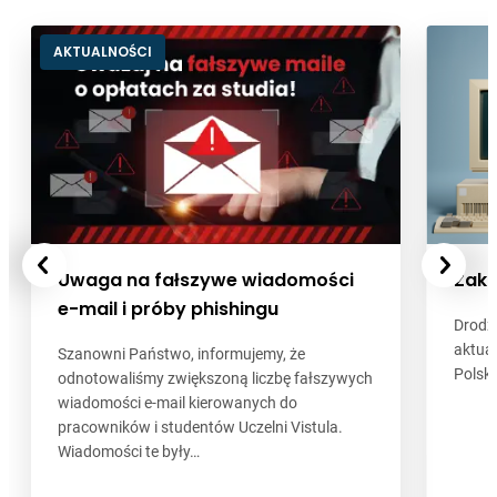
AKTUALNOŚCI
AKTUALNOŚCI
Uwaga na fałszywe wiadomości
Zaświadczenia
Uwaga na fałszywe wiadomości
Zakt
e-mail i próby phishingu
e-mail i próby phishingu
Ważna informacja: Nowy sposób uzyskiwania
Drodzy
zaświadczeń!…
aktual
Szanowni Państwo, informujemy, że
Szanowni Państwo, informujemy, że
Polsk
odnotowaliśmy zwiększoną liczbę fałszywych
odnotowaliśmy zwiększoną liczbę fałszywych
Czytaj dalej
wiadomości e-mail kierowanych do
wiadomości e-mail kierowanych do
pracowników i studentów Uczelni Vistula.
pracowników i studentów Uczelni Vistula.
Wiadomości te były…
Wiadomości te były…