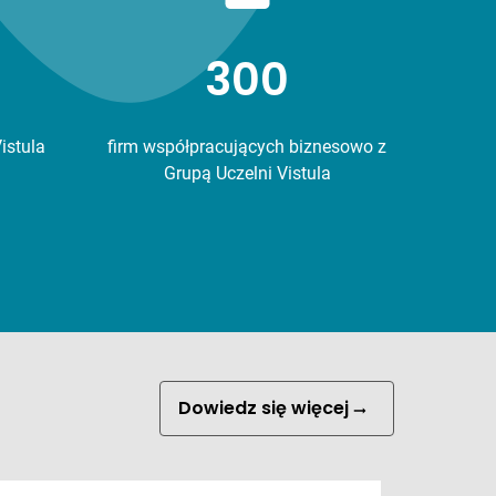
300
istula
firm współpracujących biznesowo z
Grupą Uczelni Vistula
Dowiedz się więcej