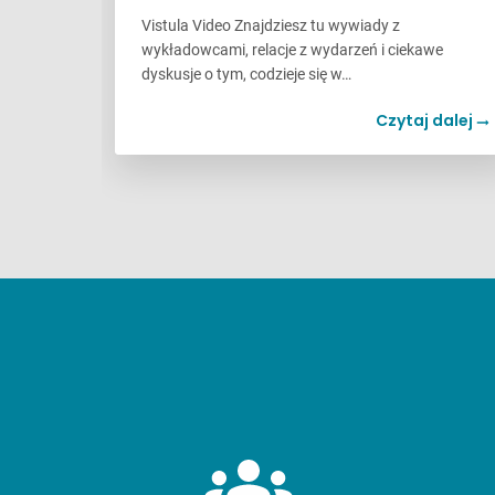
Vistula Video Znajdziesz tu wywiady z
wykładowcami, relacje z wydarzeń i ciekawe
dyskusje o tym, codzieje się w…
Czytaj dalej