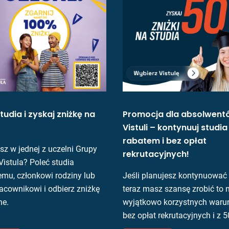
tudia i zyskaj zniżkę na
Promocja dla absolwent
Vistuli – kontynuuj studi
rabatem i bez opłat
sz w jednej z uczelni Grupy
rekrutacyjnych!
Vistula? Poleć studia
mu, członkowi rodziny lub
Jeśli planujesz kontynuować 
acownikowi i odbierz zniżkę
teraz masz szansę zrobić to 
ne.
wyjątkowo korzystnych waru
bez opłat rekrutacyjnych i z