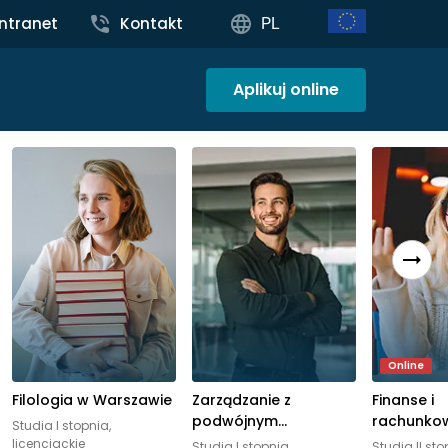
Intranet
Kontakt
PL
Aplikuj online
Online
Filologia w Warszawie
Zarządzanie z
Finanse i
podwójnym
rachunkow
Studia I stopnia,
dyplomem Post
akredytac
licencjackie
Studia I stopnia,
Studia II sto