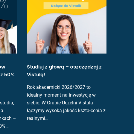
ów
Studiuj z głową – oszczędzaj z
a z 50%
Vistulą!
Rok akademicki 2026/2027 to
idealny moment na inwestycję w
studia,
siebie. W Grupie Uczelni Vistula
na
łączymy wysoką jakość kształcenia z
nkach –
realnymi…
 50%…