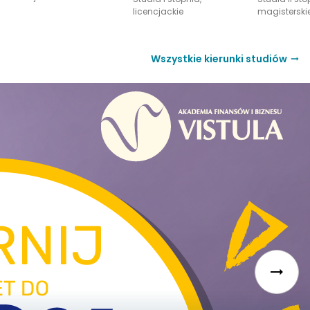
University (USA)
online
licencjackie
magisterski
Wszystkie kierunki studiów