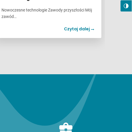
Nowoczesne technologie Zawody przyszłości Mój
zawód…
Czytaj dalej