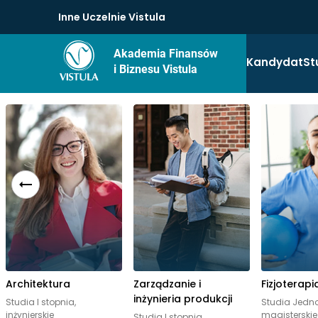
Inne Uczelnie Vistula
Akademia Finansów
Kandydat
St
i Biznesu Vistula
Architektura
Zarządzanie i
Fizjoterapi
inżynieria produkcji
Studia I stopnia,
Studia Jednol
inżynierskie
magisterskie
Studia I stopnia,