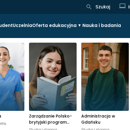
Szukaj
udent
Uczelnia
Oferta edukacyjna
Nauka i badania
a
Zarządzanie Polsko-
Administracja w
brytyjski program
Gdańsku
ite,
studiów z podwójnym
Studia I stopnia,
Studia I stopnia,