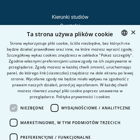
Kierunki studiów
O uczelni
×
Ta strona używa plików cookie
Kandydat
Student
Strona wykorzystuje pliki cookie, ściśle niezbędne, bez których nie
będzie działać prawidłowo oraz inne, na które możesz wyrazić zgodę.
POLISH
Szczegółowy wykaz cookies znajdziesz w zakładce "Pokaż szczegóły".
ENGLISH
Zgodnie własnymi preferencjami ustaw zgody na ich zapisywanie w
Nauka i badania
przeglądarce. Zgody możesz w każdej chwili zmienić, uruchamiając
Intranet
panel, do którego link (ciasteczko) znajdziesz na dole ekranu po lewej
stronie. Wycofanie zgody nie będzie miało wpływu na zgodność z
prawem naszych działań, przed jej wycofaniem. W każdej chwili
Pytania i odpowiedzi
możesz również usunąć pliki cookie poprzez ustawienia w
przeglądarce.
Polityka prywatności i cookies
Kontakt
Kariera na uczelni
NIEZBĘDNE
WYDAJNOŚCIOWE / ANALITYCZNE
Polityka prywatności
MARKETINGOWE, W TYM PODMIOTÓW TRZECICH
Dane Osobowe
Deklaracja dostępności
PREFERENCYJNE / FUNKCJONALNE