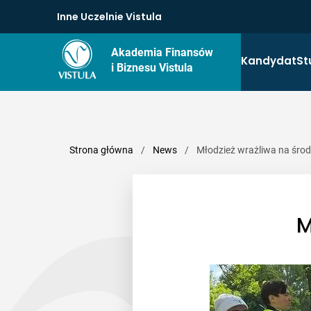
Inne Uczelnie Vistula
Akademia Finansów
Kandydat
St
i Biznesu Vistula
Strona główna
/
News
/
Młodzież wrażliwa na śro
M