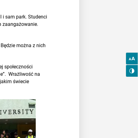
I i sam park. Studenci
ich zaangażowanie.
. Będzie można z nich
ej społeczności
ie”. Wrażliwość na
 jakim świecie