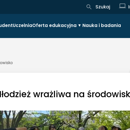
Szukaj
udent
Uczelnia
Oferta edukacyjna
Nauka i badania
dowisko
łodzież wrażliwa na środowis