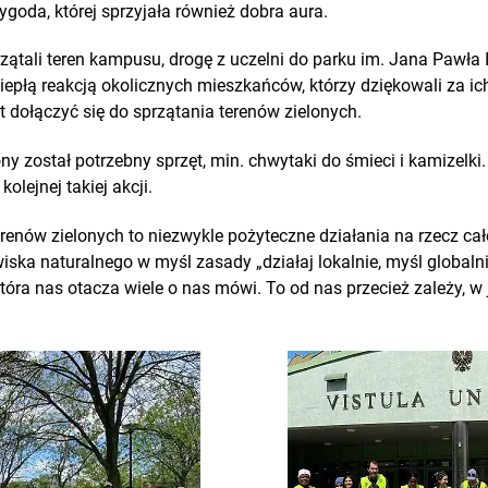
ygoda, której sprzyjała również dobra aura.
zątali teren kampusu, drogę z uczelni do parku im. Jana Pawła I
 ciepłą reakcją okolicznych mieszkańców, którzy dziękowali za 
t dołączyć się do sprzątania terenów zielonych.
ny został potrzebny sprzęt, min. chwytaki do śmieci i kamizelki
kolejnej takiej akcji.
erenów zielonych to niezwykle pożyteczne działania na rzecz cał
ska naturalnego w myśl zasady „działaj lokalnie, myśl globaln
która nas otacza wiele o nas mówi. To od nas przecież zależy, w