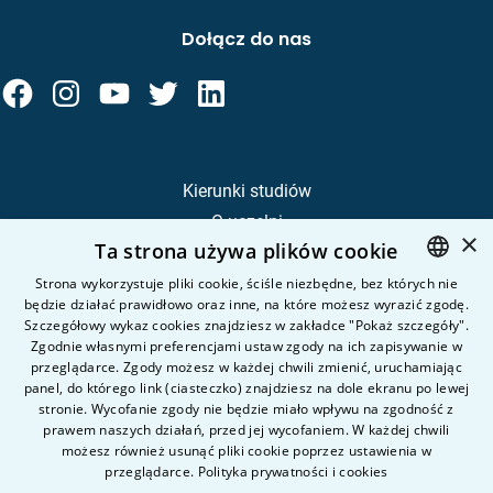
Dołącz do nas
Kierunki studiów
O uczelni
×
Ta strona używa plików cookie
Kandydat
Student
Strona wykorzystuje pliki cookie, ściśle niezbędne, bez których nie
będzie działać prawidłowo oraz inne, na które możesz wyrazić zgodę.
POLISH
Szczegółowy wykaz cookies znajdziesz w zakładce "Pokaż szczegóły".
ENGLISH
Zgodnie własnymi preferencjami ustaw zgody na ich zapisywanie w
Nauka i badania
przeglądarce. Zgody możesz w każdej chwili zmienić, uruchamiając
Intranet
panel, do którego link (ciasteczko) znajdziesz na dole ekranu po lewej
stronie. Wycofanie zgody nie będzie miało wpływu na zgodność z
prawem naszych działań, przed jej wycofaniem. W każdej chwili
Pytania i odpowiedzi
możesz również usunąć pliki cookie poprzez ustawienia w
przeglądarce.
Polityka prywatności i cookies
Kontakt