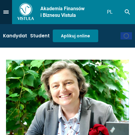
Akademia Finansów
PL
Sz
Przejdź do Menu
i Biznesu Vistula
Kandydat
Student
Aplikuj online