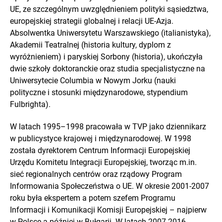
UE, ze szczególnym uwzględnieniem polityki sąsiedztwa,
europejskiej strategii globalnej i relacji UE-Azja.
Absolwentka Uniwersytetu Warszawskiego (italianistyka),
Akademii Teatralnej (historia kultury, dyplom z
wyróżnieniem) i paryskiej Sorbony (historia), ukończyła
dwie szkoły doktoranckie oraz studia specjalistyczne na
Uniwersytecie Columbia w Nowym Jorku (nauki
polityczne i stosunki międzynarodowe, stypendium
Fulbrighta).
W latach 1995–1998 pracowała w TVP jako dziennikarz
w publicystyce krajowej i międzynarodowej. W 1998
została dyrektorem Centrum Informacji Europejskiej
Urzędu Komitetu Integracji Europejskiej, tworząc m.in.
sieć regionalnych centrów oraz rządowy Program
Informowania Społeczeństwa o UE. W okresie 2001-2007
roku była ekspertem a potem szefem Programu
Informacji i Komunikacji Komisji Europejskiej – najpierw
w Polsce a później w Bułgarii. W latach 2007-2016