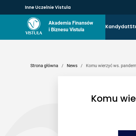
Inne Uczelnie Vistula
Akademia Finansów
Kandydat
St
i Biznesu Vistula
Strona główna
/
News
/
Komu wierzyć ws. pandemii
Komu wier