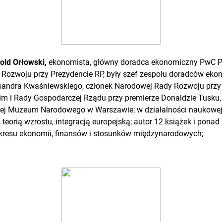
told Orłowski,
ekonomista, główny doradca ekonomiczny PwC Po
Rozwoju przy Prezydencie RP, były szef zespołu doradców ek
sandra Kwaśniewskiego, członek Narodowej Rady Rozwoju przy
m i Rady Gospodarczej Rządu przy premierze Donaldzie Tusku
ej Muzeum Narodowego w Warszawie; w działalności naukowej
eorią wzrostu, integracją europejską; autor 12 książek i ponad 
resu ekonomii, finansów i stosunków międzynarodowych;