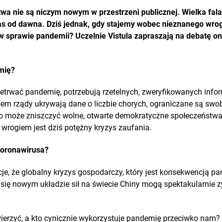
twa nie są niczym nowym w przestrzeni publicznej. Wielka fala
as od dawna. Dziś jednak, gdy stajemy wobec nieznanego wro
w sprawie pandemii? Uczelnie Vistula zapraszają na debatę onl
mię?
etrwać pandemię, potrzebują rzetelnych, zweryfikowanych infor
em rządy ukrywają dane o liczbie chorych, ograniczane są swob
to może zniszczyć wolne, otwarte demokratyczne społeczeństwa
wrogiem jest dziś potężny kryzys zaufania.
koronawirusa?
cje, że globalny kryzys gospodarczy, który jest konsekwencją pa
 się nowym układzie sił na świecie Chiny mogą spektakularnie 
rzyć, a kto cynicznie wykorzystuje pandemię przeciwko nam