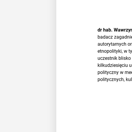
dr hab. Wawrzy
badacz zagadnie
autorytarnych or
etnopolityki, w 
uczestnik blisk
kilkudziesięciu 
polityczny w med
politycznych, k