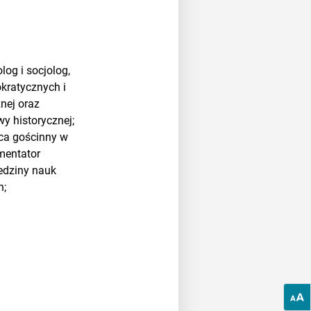
log i socjolog,
kratycznych i
nej oraz
y historycznej;
wca gościnny w
omentator
iedziny nauk
h;