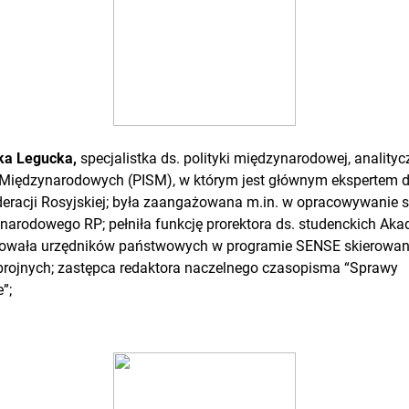
ka Legucka,
specjalistka ds. polityki międzynarodowej, anality
 Międzynarodowych (PISM), w którym jest głównym ekspertem ds
deracji Rosyjskiej; była zaangażowana m.in. w opracowywanie st
narodowego RP; pełniła funkcję prorektora ds. studenckich Ak
enowała urzędników państwowych w programie SENSE skierowa
zbrojnych; zastępca redaktora naczelnego czasopisma “Sprawy
”;