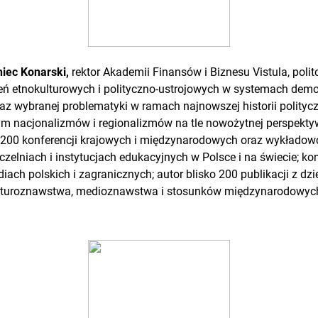
niec Konarski,
rektor Akademii Finansów i Biznesu Vistula, polito
ń etnokulturowych i polityczno-ustrojowych w systemach demo
az wybranej problematyki w ramach najnowszej historii politycz
tym nacjonalizmów i regionalizmów na tle nowożytnej perspektyw
o 200 konferencji krajowych i międzynarodowych oraz wykłado
uczelniach i instytucjach edukacyjnych w Polsce i na świecie; k
iach polskich i zagranicznych; autor blisko 200 publikacji z dz
ulturoznawstwa, medioznawstwa i stosunków międzynarodowyc