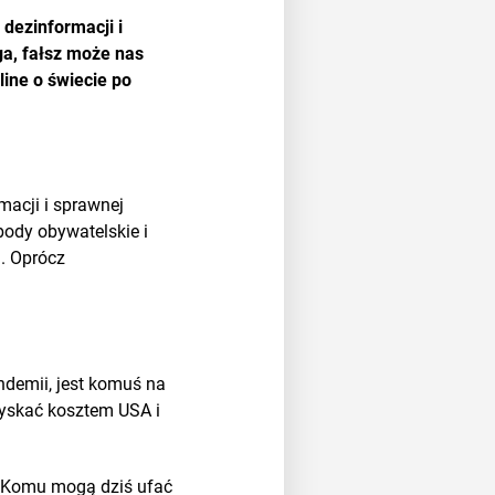
 dezinformacji i
ga, fałsz może nas
ine o świecie po
macji i sprawnej
ody obywatelskie i
. Oprócz
ndemii, jest komuś na
zyskać kosztem USA i
? Komu mogą dziś ufać