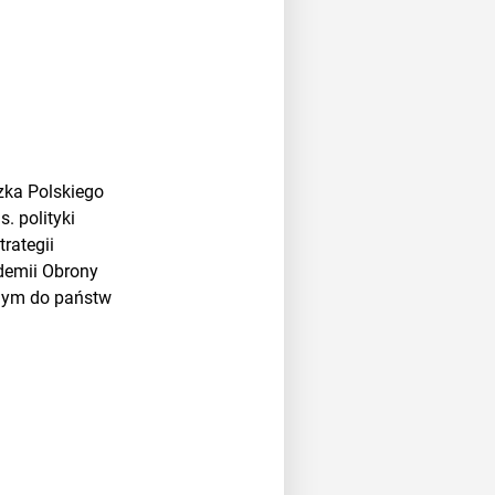
czka Polskiego
. polityki
rategii
ademii Obrony
nym do państw