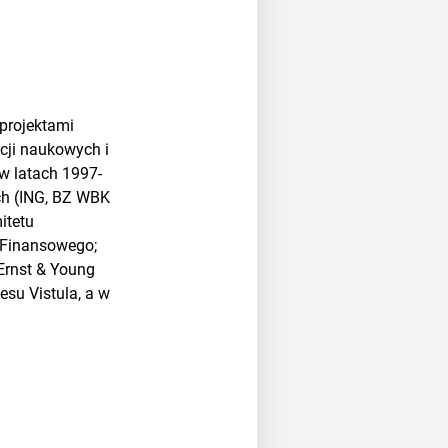
 projektami
cji naukowych i
w latach 1997-
ch (ING, BZ WBK
itetu
 Finansowego;
Ernst & Young
esu Vistula, a w