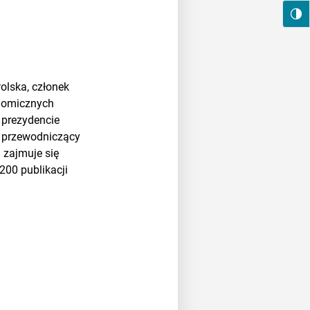
lska, członek
onomicznych
 prezydencie
, przewodniczący
 zajmuje się
200 publikacji