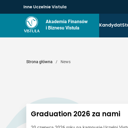
Inne Uczelnie Vistula
Akademia Finansów
Kandydat
St
i Biznesu Vistula
Strona główna
/
News
Graduation 2026 za nami
20 czerwca 2026 roku na kampusie Uczelni Vist