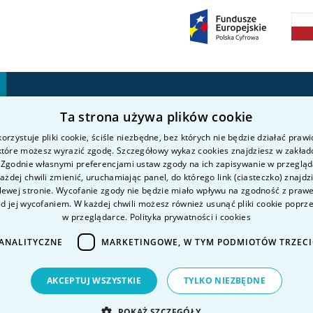
Kierunki studiów
Nauka i badania
P
Ta strona używa plików cookie
O uczelni
Intranet
K
orzystuje pliki cookie, ściśle niezbędne, bez których nie będzie działać praw
Kandydat
K
 które możesz wyrazić zgodę. Szczegółowy wykaz cookies znajdziesz w zakład
 Zgodnie własnymi preferencjami ustaw zgody na ich zapisywanie w przeglą
Student
P
żdej chwili zmienić, uruchamiając panel, do którego link (ciasteczko) znajdz
D
lewej stronie. Wycofanie zgody nie będzie miało wpływu na zgodność z pra
ed jej wycofaniem. W każdej chwili możesz również usunąć pliki cookie poprz
D
w przeglądarce.
Polityka prywatności i cookies
ANALITYCZNE
MARKETINGOWE, W TYM PODMIOTÓW TRZEC
AKCEPTUJ WSZYSTKIE
TYLKO NIEZBĘDNE
POKAŻ SZCZEGÓŁY