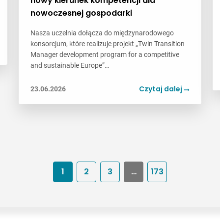
nowy kierunek kompetencji dla
nowoczesnej gospodarki
Nasza uczelnia dołącza do międzynarodowego
konsorcjum, które realizuje projekt „Twin Transition
Manager development program for a competitive
and sustainable Europe”…
Czytaj dalej
23.06.2026
1
2
3
…
173