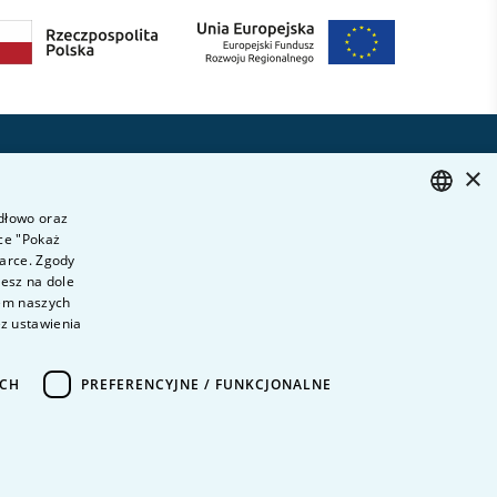
Dołącz do nas
×
ytania i odpowiedzi
ontakt
idłowo oraz
ariera na uczelni
ce "Pokaż
POLISH
darce. Zgody
olityka prywatności
ENGLISH
iesz na dole
ane Osobowe
wem naszych
ez ustawienia
eklaracja dostępności
ICH
PREFERENCYJNE / FUNKCJONALNE
Projekt i wykonanie
KERRIS GROUP