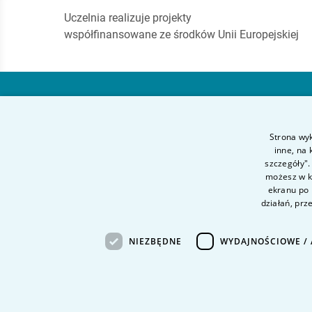
Uczelnia realizuje projekty
współfinansowane ze środków Unii Europejskiej
Akademia Finansów
i Biznesu Vistula
Strona wyk
inne, na
szczegóły".
ul. Stokłosy 3
możesz w ka
02-787 Warszawa
ekranu po 
działań, prz
tel.
+48 22 45 72 300
fax +48 22 45 72 303
NIEZBĘDNE
WYDAJNOŚCIOWE / 
Inne Uczelnie Vistula