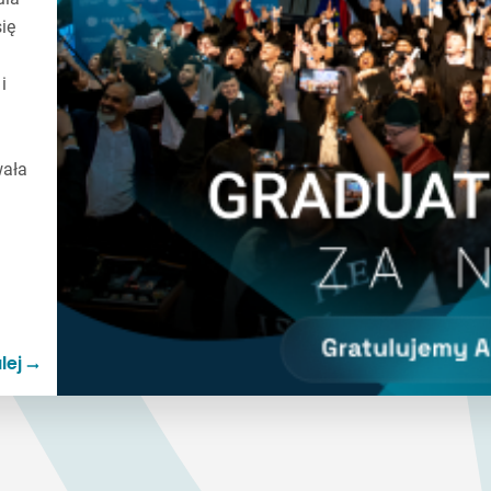
ię
i
wała
lej