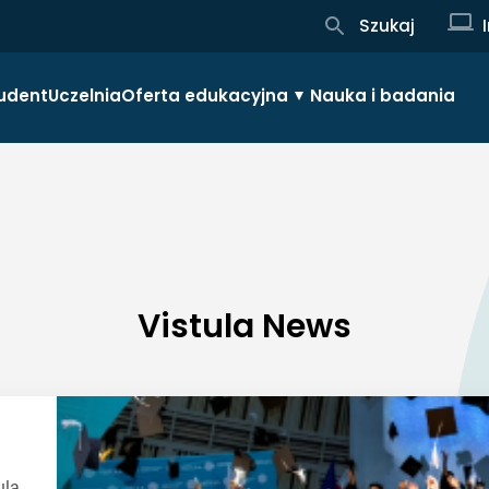
Szukaj
udent
Uczelnia
Oferta edukacyjna
Nauka i badania
Vistula News
ula