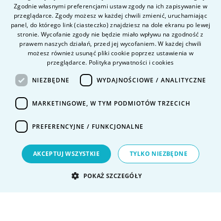
ENGLISH
O uczelni
Zgodnie własnymi preferencjami ustaw zgody na ich zapisywanie w
przeglądarce. Zgody możesz w każdej chwili zmienić, uruchamiając
Kandydat
panel, do którego link (ciasteczko) znajdziesz na dole ekranu po lewej
Student
stronie. Wycofanie zgody nie będzie miało wpływu na zgodność z
prawem naszych działań, przed jej wycofaniem. W każdej chwili
możesz również usunąć pliki cookie poprzez ustawienia w
przeglądarce.
Polityka prywatności i cookies
Nauka i badania
Intranet
NIEZBĘDNE
WYDAJNOŚCIOWE / ANALITYCZNE
MARKETINGOWE, W TYM PODMIOTÓW TRZECICH
Pytania i odpowiedzi
Kontakt
PREFERENCYJNE / FUNKCJONALNE
Kariera na uczelni
Polityka prywatności
AKCEPTUJ WSZYSTKIE
TYLKO NIEZBĘDNE
Dane Osobowe
Deklaracja dostępności
POKAŻ SZCZEGÓŁY