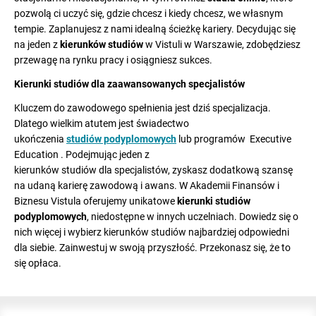
pozwolą ci uczyć się, gdzie chcesz i kiedy chcesz, we własnym
tempie. Zaplanujesz z nami idealną ścieżkę kariery. Decydując się
na jeden z
kierunków studiów
w Vistuli w Warszawie, zdobędziesz
przewagę na rynku pracy i osiągniesz sukces.
Kierunki studiów dla zaawansowanych specjalistów
Kluczem do zawodowego spełnienia jest dziś specjalizacja.
Dlatego wielkim atutem jest świadectwo
ukończenia
studiów podyplomowych
lub programów Executive
Education . Podejmując jeden z
kierunków studiów dla specjalistów, zyskasz dodatkową szansę
na udaną karierę zawodową i awans. W Akademii Finansów i
Biznesu Vistula oferujemy unikatowe
kierunki studiów
podyplomowych
, niedostępne w innych uczelniach. Dowiedz się o
nich więcej i wybierz kierunków studiów najbardziej odpowiedni
dla siebie. Zainwestuj w swoją przyszłość. Przekonasz się, że to
się opłaca.