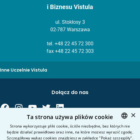
i Biznesu Vistula
ul. Stokłosy 3
02-787 Warszawa
tel.
+48 22 45 72 300
fax +48 22 45 72 303
Inne Uczelnie Vistula
Dołącz do nas
×
Ta strona używa plików cookie
Strona wykorzystuje pliki cookie, ściśle niezbędne, bez których nie
będzie działać prawidłowo oraz inne, na które możesz wyrazić zgodę.
POLISH
Kierunki studiów
Szczegółowy wykaz cookies znajdziesz w zakładce "Pokaż szczegóły".