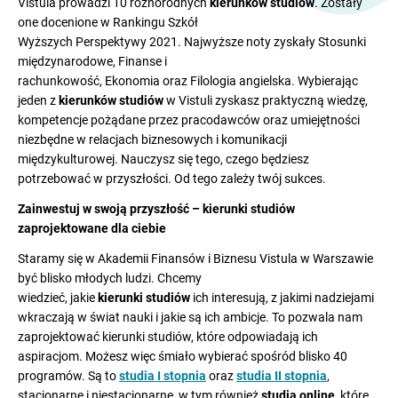
Vistula prowadzi 10 różnorodnych
kierunków studiów
. Zostały
one docenione w Rankingu Szkół
Wyższych Perspektywy 2021. Najwyższe noty zyskały Stosunki
międzynarodowe, Finanse i
rachunkowość, Ekonomia oraz Filologia angielska. Wybierając
jeden z
kierunków studiów
w Vistuli zyskasz praktyczną wiedzę,
kompetencje pożądane przez pracodawców oraz umiejętności
niezbędne w relacjach biznesowych i komunikacji
międzykulturowej. Nauczysz się tego, czego będziesz
potrzebować w przyszłości. Od tego zależy twój sukces.
Zainwestuj w swoją przyszłość – kierunki studiów
zaprojektowane dla ciebie
Staramy się w Akademii Finansów i Biznesu Vistula w Warszawie
być blisko młodych ludzi. Chcemy
wiedzieć, jakie
kierunki studiów
ich interesują, z jakimi nadziejami
wkraczają w świat nauki i jakie są ich ambicje. To pozwala nam
zaprojektować kierunki studiów, które odpowiadają ich
aspiracjom. Możesz więc śmiało wybierać spośród blisko 40
programów. Są to
studia I stopnia
oraz
studia II stopnia
,
stacjonarne i niestacjonarne, w tym również
studia online
, które