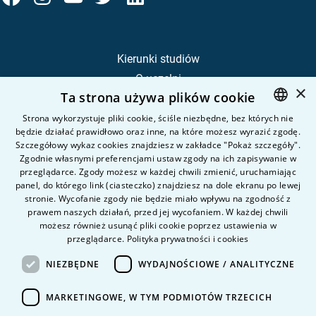
Kierunki studiów
O uczelni
×
Ta strona używa plików cookie
Kandydat
Student
Strona wykorzystuje pliki cookie, ściśle niezbędne, bez których nie
będzie działać prawidłowo oraz inne, na które możesz wyrazić zgodę.
POLISH
Szczegółowy wykaz cookies znajdziesz w zakładce "Pokaż szczegóły".
ENGLISH
Zgodnie własnymi preferencjami ustaw zgody na ich zapisywanie w
Nauka i badania
przeglądarce. Zgody możesz w każdej chwili zmienić, uruchamiając
Intranet
panel, do którego link (ciasteczko) znajdziesz na dole ekranu po lewej
stronie. Wycofanie zgody nie będzie miało wpływu na zgodność z
prawem naszych działań, przed jej wycofaniem. W każdej chwili
Pytania i odpowiedzi
możesz również usunąć pliki cookie poprzez ustawienia w
przeglądarce.
Polityka prywatności i cookies
Kontakt
Kariera na uczelni
NIEZBĘDNE
WYDAJNOŚCIOWE / ANALITYCZNE
Polityka prywatności
MARKETINGOWE, W TYM PODMIOTÓW TRZECICH
Dane Osobowe