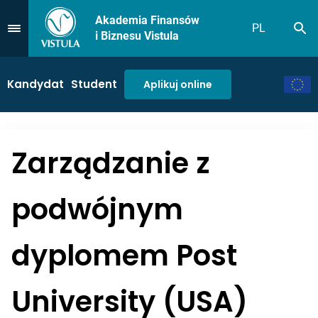
Akademia Finansów
PL
Sz
Przejdź do Menu
i Biznesu Vistula
Kandydat
Student
Aplikuj online
Zarządzanie z
podwójnym
dyplomem Post
University (USA)