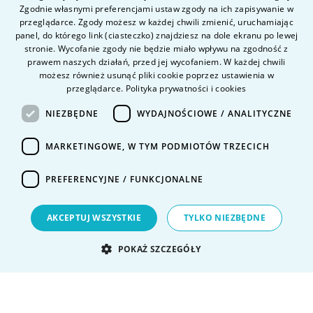
ENGLISH
O uczelni
Zgodnie własnymi preferencjami ustaw zgody na ich zapisywanie w
przeglądarce. Zgody możesz w każdej chwili zmienić, uruchamiając
Kandydat
panel, do którego link (ciasteczko) znajdziesz na dole ekranu po lewej
Student
stronie. Wycofanie zgody nie będzie miało wpływu na zgodność z
prawem naszych działań, przed jej wycofaniem. W każdej chwili
możesz również usunąć pliki cookie poprzez ustawienia w
przeglądarce.
Polityka prywatności i cookies
Nauka i badania
Intranet
NIEZBĘDNE
WYDAJNOŚCIOWE / ANALITYCZNE
MARKETINGOWE, W TYM PODMIOTÓW TRZECICH
Pytania i odpowiedzi
Kontakt
PREFERENCYJNE / FUNKCJONALNE
Kariera na uczelni
Polityka prywatności
AKCEPTUJ WSZYSTKIE
TYLKO NIEZBĘDNE
Dane Osobowe
Deklaracja dostępności
POKAŻ SZCZEGÓŁY