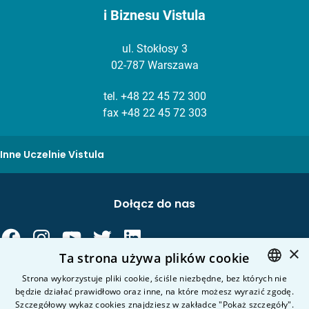
i Biznesu Vistula
ul. Stokłosy 3
02-787 Warszawa
tel.
+48 22 45 72 300
fax +48 22 45 72 303
Inne Uczelnie Vistula
Dołącz do nas
×
Ta strona używa plików cookie
Strona wykorzystuje pliki cookie, ściśle niezbędne, bez których nie
będzie działać prawidłowo oraz inne, na które możesz wyrazić zgodę.
POLISH
Kierunki studiów
Szczegółowy wykaz cookies znajdziesz w zakładce "Pokaż szczegóły".