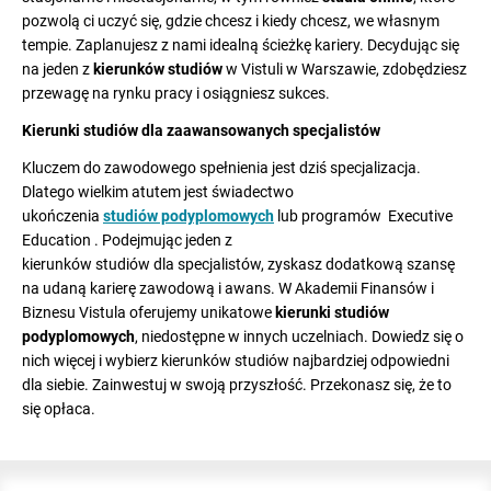
pozwolą ci uczyć się, gdzie chcesz i kiedy chcesz, we własnym
tempie. Zaplanujesz z nami idealną ścieżkę kariery. Decydując się
na jeden z
kierunków studiów
w Vistuli w Warszawie, zdobędziesz
przewagę na rynku pracy i osiągniesz sukces.
Kierunki studiów dla zaawansowanych specjalistów
Kluczem do zawodowego spełnienia jest dziś specjalizacja.
Dlatego wielkim atutem jest świadectwo
ukończenia
studiów podyplomowych
lub programów Executive
Education . Podejmując jeden z
kierunków studiów dla specjalistów, zyskasz dodatkową szansę
na udaną karierę zawodową i awans. W Akademii Finansów i
Biznesu Vistula oferujemy unikatowe
kierunki studiów
podyplomowych
, niedostępne w innych uczelniach. Dowiedz się o
nich więcej i wybierz kierunków studiów najbardziej odpowiedni
dla siebie. Zainwestuj w swoją przyszłość. Przekonasz się, że to
się opłaca.