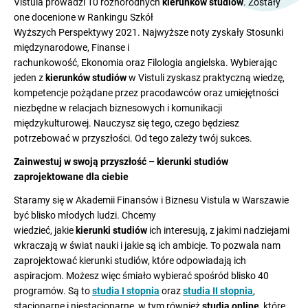
Vistula prowadzi 10 różnorodnych
kierunków studiów
. Zostały
one docenione w Rankingu Szkół
Wyższych Perspektywy 2021. Najwyższe noty zyskały Stosunki
międzynarodowe, Finanse i
rachunkowość, Ekonomia oraz Filologia angielska. Wybierając
jeden z
kierunków studiów
w Vistuli zyskasz praktyczną wiedzę,
kompetencje pożądane przez pracodawców oraz umiejętności
niezbędne w relacjach biznesowych i komunikacji
międzykulturowej. Nauczysz się tego, czego będziesz
potrzebować w przyszłości. Od tego zależy twój sukces.
Zainwestuj w swoją przyszłość – kierunki studiów
zaprojektowane dla ciebie
Staramy się w Akademii Finansów i Biznesu Vistula w Warszawie
być blisko młodych ludzi. Chcemy
wiedzieć, jakie
kierunki studiów
ich interesują, z jakimi nadziejami
wkraczają w świat nauki i jakie są ich ambicje. To pozwala nam
zaprojektować kierunki studiów, które odpowiadają ich
aspiracjom. Możesz więc śmiało wybierać spośród blisko 40
programów. Są to
studia I stopnia
oraz
studia II stopnia
,
stacjonarne i niestacjonarne, w tym również
studia online
, które