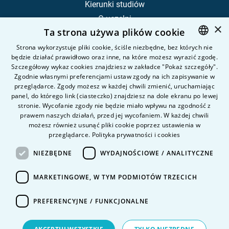
Kierunki studiów
O uczelni
×
Ta strona używa plików cookie
Kandydat
Student
Strona wykorzystuje pliki cookie, ściśle niezbędne, bez których nie
będzie działać prawidłowo oraz inne, na które możesz wyrazić zgodę.
POLISH
Szczegółowy wykaz cookies znajdziesz w zakładce "Pokaż szczegóły".
ENGLISH
Zgodnie własnymi preferencjami ustaw zgody na ich zapisywanie w
Nauka i badania
przeglądarce. Zgody możesz w każdej chwili zmienić, uruchamiając
Intranet
panel, do którego link (ciasteczko) znajdziesz na dole ekranu po lewej
stronie. Wycofanie zgody nie będzie miało wpływu na zgodność z
prawem naszych działań, przed jej wycofaniem. W każdej chwili
Pytania i odpowiedzi
możesz również usunąć pliki cookie poprzez ustawienia w
przeglądarce.
Polityka prywatności i cookies
Kontakt
Kariera na uczelni
NIEZBĘDNE
WYDAJNOŚCIOWE / ANALITYCZNE
Polityka prywatności
MARKETINGOWE, W TYM PODMIOTÓW TRZECICH
Dane Osobowe
Deklaracja dostępności
PREFERENCYJNE / FUNKCJONALNE