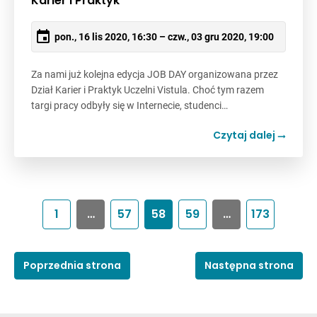
Karier i Praktyk
pon., 16 lis 2020, 16:30 – czw., 03 gru 2020, 19:00
Za nami już kolejna edycja JOB DAY organizowana przez
Dział Karier i Praktyk Uczelni Vistula. Choć tym razem
targi pracy odbyły się w Internecie, studenci…
Czytaj dalej
1
…
57
58
59
…
173
Poprzednia strona
Następna strona