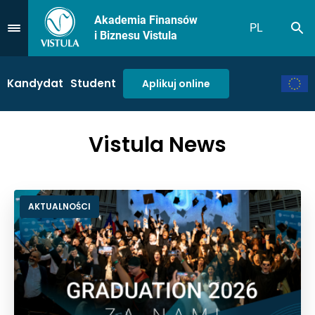
Akademia Finansów
PL
Sz
Przejdź do Menu
i Biznesu Vistula
Kandydat
Student
Aplikuj online
Vistula News
AKTUALNOŚCI