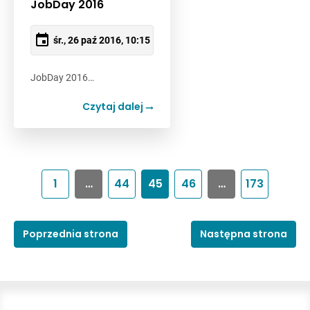
JobDay 2016
śr., 26 paź 2016, 10:15
JobDay 2016…
Czytaj dalej
1
…
44
45
46
…
173
Poprzednia strona
Następna strona