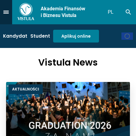
Akademia Finansów
PL
Sz
Przejdź do Menu
i Biznesu Vistula
Kandydat
Student
Aplikuj online
Vistula News
AKTUALNOŚCI