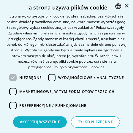
×
Ta strona używa plików cookie
Kandydat
Student
Strona wykorzystuje pliki cookie, ściśle niezbędne, bez których nie
będzie działać prawidłowo oraz inne, na które możesz wyrazić zgodę.
POLISH
Szczegółowy wykaz cookies znajdziesz w zakładce "Pokaż szczegóły".
ENGLISH
Zgodnie własnymi preferencjami ustaw zgody na ich zapisywanie w
Nauka i badania
przeglądarce. Zgody możesz w każdej chwili zmienić, uruchamiając
Intranet
panel, do którego link (ciasteczko) znajdziesz na dole ekranu po lewej
stronie. Wycofanie zgody nie będzie miało wpływu na zgodność z
prawem naszych działań, przed jej wycofaniem. W każdej chwili
Pytania i odpowiedzi
możesz również usunąć pliki cookie poprzez ustawienia w
przeglądarce.
Polityka prywatności i cookies
Kontakt
Kariera na uczelni
NIEZBĘDNE
WYDAJNOŚCIOWE / ANALITYCZNE
Polityka prywatności
MARKETINGOWE, W TYM PODMIOTÓW TRZECICH
Dane Osobowe
Deklaracja dostępności
PREFERENCYJNE / FUNKCJONALNE
AKCEPTUJ WSZYSTKIE
TYLKO NIEZBĘDNE