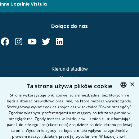
Inne Uczelnie Vistula
Dołącz do nas
Kierunki studiów
O uczelni
×
Ta strona używa plików cookie
Kandydat
Student
Strona wykorzystuje pliki cookie, ściśle niezbędne, bez których nie
będzie działać prawidłowo oraz inne, na które możesz wyrazić zgodę.
POLISH
Szczegółowy wykaz cookies znajdziesz w zakładce "Pokaż szczegóły".
ENGLISH
Zgodnie własnymi preferencjami ustaw zgody na ich zapisywanie w
Nauka i badania
przeglądarce. Zgody możesz w każdej chwili zmienić, uruchamiając
Intranet
panel, do którego link (ciasteczko) znajdziesz na dole ekranu po lewej
stronie. Wycofanie zgody nie będzie miało wpływu na zgodność z
prawem naszych działań, przed jej wycofaniem. W każdej chwili