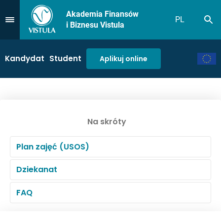
Akademia Finansów
PL
Sz
Przejdź do Menu
i Biznesu Vistula
Kandydat
Student
Aplikuj online
Na skróty
Plan zajęć (USOS)
Dziekanat
FAQ