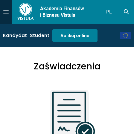
Akademia Finansów
PL
Sz
Przejdź do Menu
i Biznesu Vistula
Kandydat
Student
Aplikuj online
Zaświadczenia