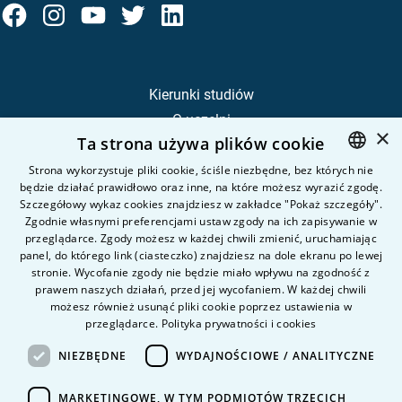
Kierunki studiów
O uczelni
×
Ta strona używa plików cookie
Kandydat
Student
Strona wykorzystuje pliki cookie, ściśle niezbędne, bez których nie
będzie działać prawidłowo oraz inne, na które możesz wyrazić zgodę.
POLISH
Szczegółowy wykaz cookies znajdziesz w zakładce "Pokaż szczegóły".
ENGLISH
Zgodnie własnymi preferencjami ustaw zgody na ich zapisywanie w
Nauka i badania
przeglądarce. Zgody możesz w każdej chwili zmienić, uruchamiając
Intranet
panel, do którego link (ciasteczko) znajdziesz na dole ekranu po lewej
stronie. Wycofanie zgody nie będzie miało wpływu na zgodność z
prawem naszych działań, przed jej wycofaniem. W każdej chwili
Pytania i odpowiedzi
możesz również usunąć pliki cookie poprzez ustawienia w
przeglądarce.
Polityka prywatności i cookies
Kontakt
Kariera na uczelni
NIEZBĘDNE
WYDAJNOŚCIOWE / ANALITYCZNE
Polityka prywatności
MARKETINGOWE, W TYM PODMIOTÓW TRZECICH