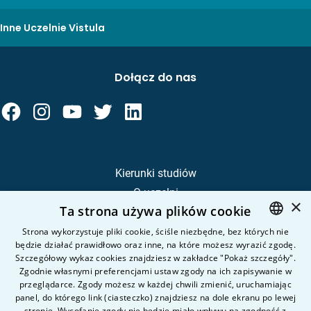
Inne Uczelnie Vistula
Dołącz do nas
Kierunki studiów
O uczelni
×
Ta strona używa plików cookie
Kandydat
Student
Strona wykorzystuje pliki cookie, ściśle niezbędne, bez których nie
będzie działać prawidłowo oraz inne, na które możesz wyrazić zgodę.
POLISH
Szczegółowy wykaz cookies znajdziesz w zakładce "Pokaż szczegóły".
ENGLISH
Zgodnie własnymi preferencjami ustaw zgody na ich zapisywanie w
Nauka i badania
przeglądarce. Zgody możesz w każdej chwili zmienić, uruchamiając
Intranet
panel, do którego link (ciasteczko) znajdziesz na dole ekranu po lewej
stronie. Wycofanie zgody nie będzie miało wpływu na zgodność z