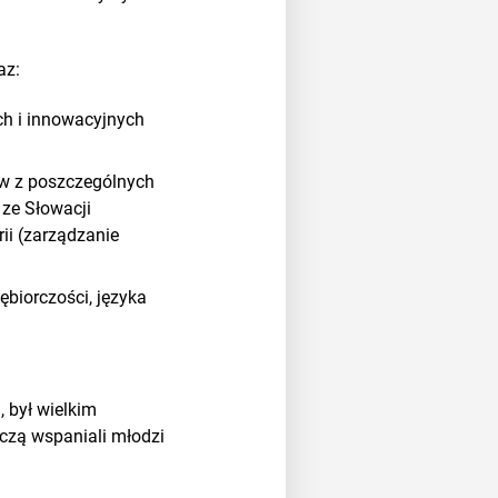
az:
h i innowacyjnych
ów z poszczególnych
 ze Słowacji
ii (zarządzanie
biorczości, języka
, był wielkim
zczą wspaniali młodzi