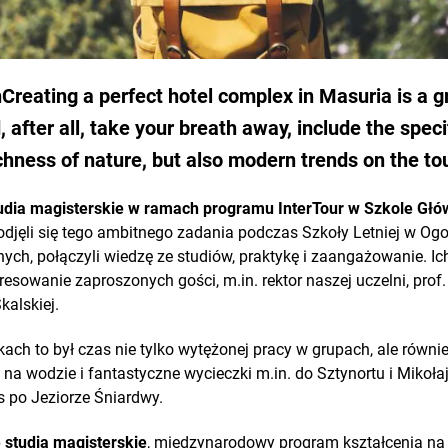
n
Creating a perfect hotel complex in Masuria is a g
 after all, take your breath away, include the specif
ichness of nature, but also modern trends on the to
udia magisterskie w ramach programu InterTour w Szkole Głów
djęli się tego ambitnego zadania podczas Szkoły Letniej w Og
nych, połączyli wiedzę ze studiów, praktykę i zaangażowanie. Ic
esowanie zaproszonych gości, m.in. rektor naszej uczelni, prof.
kalskiej.
ach to był czas nie tylko wytężonej pracy w grupach, ale równi
ia na wodzie i fantastyczne wycieczki m.in. do Sztynortu i Mikoł
s po Jeziorze Śniardwy.
e studia magisterskie
, międzynarodowy program kształcenia na 