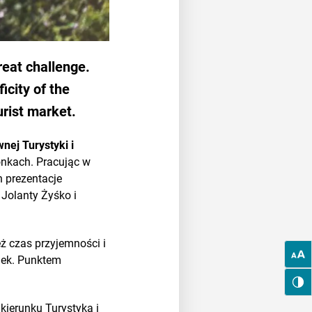
reat challenge.
icity of the
urist market.
nej Turystyki i
onkach. Pracując w
h prezentacje
 Jolanty Żyśko i
eż czas przyjemności i
ajek. Punktem
kierunku Turystyka i