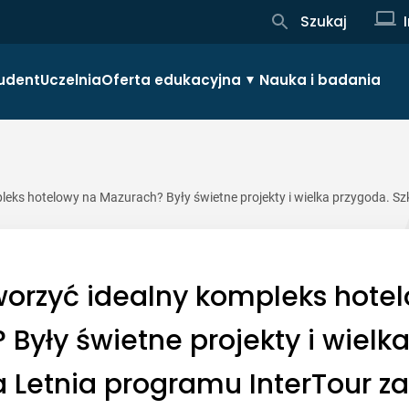
Szukaj
udent
Uczelnia
Oferta edukacyjna
Nauka i badania
leks hotelowy na Mazurach? Były świetne projekty i wielka przygoda. Sz
worzyć idealny kompleks hote
Były świetne projekty i wielk
a Letnia programu InterTour z