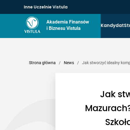
Inne Uczelnie Vistula
Akademia Finansów
Kandydat
St
i Biznesu Vistula
Strona główna
/
News
/
Jak stworzyć idealny komp
Jak st
Mazurach? 
Szkoł