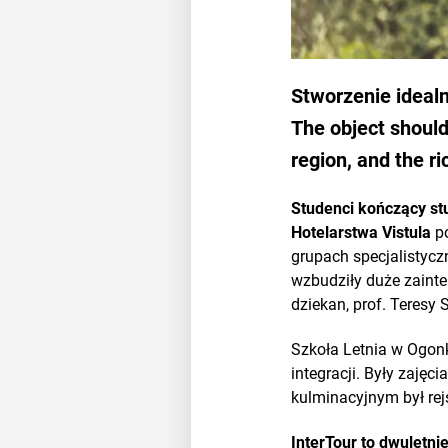
Stworzenie ideal
The object should,
region, and the r
Studenci kończący st
Hotelarstwa Vistula
po
grupach specjalistycz
wzbudziły duże zainter
dziekan, prof. Teresy S
Szkoła Letnia w Ogonk
integracji. Były zajęc
kulminacyjnym był rej
InterTour to dwuletni