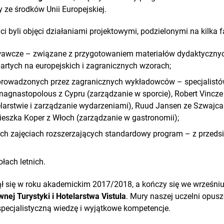
 ze środków Unii Europejskiej.
i byli objęci działaniami projektowymi, podzielonymi na kilka f
wawcze – związane z przygotowaniem materiałów dydaktycznyc
artych na europejskich i zagranicznych wzorach;
 prowadzonych przez zagranicznych wykładowców – specjalist
Anagnastopolous z Cypru (zarządzanie w sporcie), Robert Vincze
larstwie i zarządzanie wydarzeniami), Ruud Jansen ze Szwajcar
ieszka Koper z Włoch (zarządzanie w gastronomii);
ch zajęciach rozszerzających standardowy program – z przedsię
łach letnich.
zął się w roku akademickim 2017/2018, a kończy się we wrześniu
nej Turystyki i Hotelarstwa Vistula
. Mury naszej uczelni opus
 specjalistyczną wiedzę i wyjątkowe kompetencje.