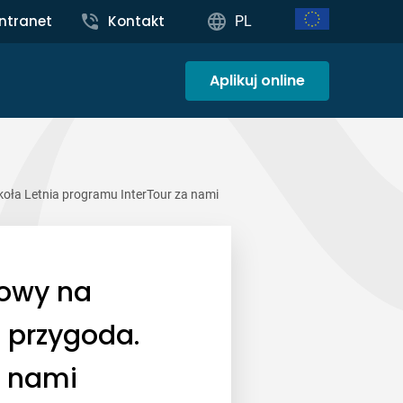
Intranet
Kontakt
PL
Aplikuj online
koła Letnia programu InterTour za nami
lowy na
a przygoda.
a nami