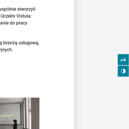
spólnie stworzyli
Uczelni Vistula:
anie do pracy
ną branżą usługową,
yjnych.