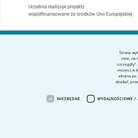
Uczelnia realizuje projekty
współfinansowane ze środków Unii Europejskiej
Akademia Finansów
Strona wyk
i Biznesu Vistula
inne, na
szczegóły".
możesz w ka
ul. Stokłosy 3
ekranu po 
02-787 Warszawa
działań, prz
tel.
+48 22 45 72 300
NIEZBĘDNE
WYDAJNOŚCIOWE / 
fax +48 22 45 72 303
Inne Uczelnie Vistula