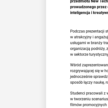
przedmiotu New Techno
prowadzonego przez d
inteligencja i kreaty
Podczas prezentacji s
w atrakcyjny i angażu
usługami w branży tra
organizacją podróży, 
w sektorze turystyczn
Wśród zaprezentowany
rozgrywającej się w ho
jednocześnie sprawdzi
sposób łączy naukę, r
Studenci pracowali z w
w tworzeniu scenariusz
filmów promocyjnych