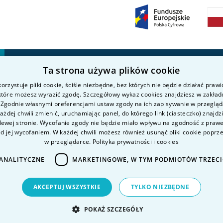
Ta strona używa plików cookie
Kierunki studiów
Nauka i badania
P
orzystuje pliki cookie, ściśle niezbędne, bez których nie będzie działać praw
O uczelni
Intranet
K
 które możesz wyrazić zgodę. Szczegółowy wykaz cookies znajdziesz w zakład
Kandydat
K
 Zgodnie własnymi preferencjami ustaw zgody na ich zapisywanie w przeglą
żdej chwili zmienić, uruchamiając panel, do którego link (ciasteczko) znajdz
Student
P
lewej stronie. Wycofanie zgody nie będzie miało wpływu na zgodność z pra
D
ed jej wycofaniem. W każdej chwili możesz również usunąć pliki cookie poprz
w przeglądarce.
Polityka prywatności i cookies
D
ANALITYCZNE
MARKETINGOWE, W TYM PODMIOTÓW TRZEC
AKCEPTUJ WSZYSTKIE
TYLKO NIEZBĘDNE
POKAŻ SZCZEGÓŁY