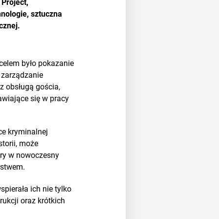
Project,
nologie, sztuczna
cznej.
h celem było pokazanie
z zarządzanie
z obsługą gościa,
wiające się w pracy
e kryminalnej
storii, może
tóry w nowoczesny
rstwem.
pierała ich nie tylko
rukcji oraz krótkich