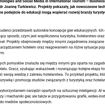
logies and Social Media in International Tourism – Business 
r Joannę Turkiewicz. Projekty pokazały, jak nowoczesne tech
wne podejście do edukacji mogą wspierać rozwój branży turysty
tudenci przedstawili autorskie koncepcje gier edukacyjnych. Ic
jący sposób, czym jest współczesna turystyka, hotelarstwo ora
vel. Projekty obejmowały między innymi zagadnienia związane 
zarządzaniem hotelem oraz reagowaniem na różne sytuacje poja
ym.
ch pomysłów znalazła się między innymi gra oparta na zagadc
telu. Gracz, szukając wskazówek i rozwiązując kolejne etapy hi
ć swoją wiedzę z zakresu hotelarstwa. To przykład projektu, k
ozrywkę i promocję studiów związanych z turystyką oraz hotela
ykorzystaniem narzędzi opartych na sztucznej inteligencji. AI ws
y i mechaniki gier, ale także w przygotowaniu grafik, wideo-inst
 do mediów społecznościowych.