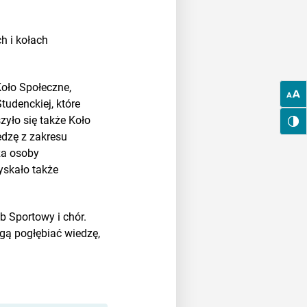
h i kołach
Koło Społeczne,
tudenckiej, które
yło się także Koło
edzę z zakresu
za osoby
yskało także
b Sportowy i chór.
ogą pogłębiać wiedzę,