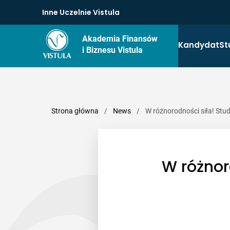
Inne Uczelnie Vistula
Akademia Finansów
Kandydat
St
i Biznesu Vistula
Strona główna
/
News
/
W różnorodności siła! Stud
W różnor