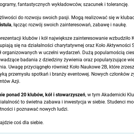
ogramy, fantastycznych wykładowców, szacunek i tolerancję.
żliwości do rozwoju swoich pasji. Mogą realizować się w klubac
istula
, łącząc rozwój swoich zainteresowań, zabawę i naukę.
rezentacji klubów i kół największe zainteresowanie wzbudziło 
upiają się na działalności charytatywnej oraz Koło Aktywności S
 organizowanych w uczelni wydarzeń. Dużą popularnością ciesz
owadzące badania z dziedziny żywienia oraz popularyzujące wi
nia. Uwagę przyciągnęło również Koło Naukowe 2B, które zrzes
yką przemysłu spotkań i branży eventowej. Nowych członków z
ntów Azji.
mie ponad 20 klubów, kół i stowarzyszeń
, w tym Akademicki Klu
ziałalność to świetna zabawa i inwestycja w siebie. Studenci m
ności i poznawać nowych ludzi.
jdzie coś dla siebie.