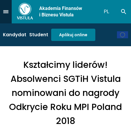
Akademia Finansów
PL
Sz
Przejdź do Menu
i Biznesu Vistula
Kandydat
Student
Aplikuj online
Kształcimy liderów!
Absolwenci SGTiH Vistula
nominowani do nagrody
Odkrycie Roku MPI Poland
2018