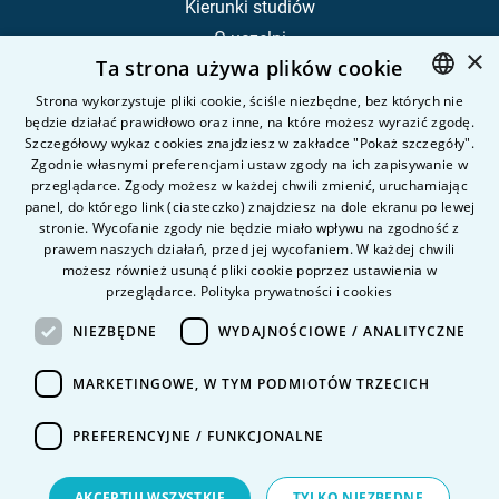
Kierunki studiów
O uczelni
×
Ta strona używa plików cookie
Kandydat
Student
Strona wykorzystuje pliki cookie, ściśle niezbędne, bez których nie
będzie działać prawidłowo oraz inne, na które możesz wyrazić zgodę.
POLISH
Szczegółowy wykaz cookies znajdziesz w zakładce "Pokaż szczegóły".
ENGLISH
Zgodnie własnymi preferencjami ustaw zgody na ich zapisywanie w
Nauka i badania
przeglądarce. Zgody możesz w każdej chwili zmienić, uruchamiając
Intranet
panel, do którego link (ciasteczko) znajdziesz na dole ekranu po lewej
stronie. Wycofanie zgody nie będzie miało wpływu na zgodność z
prawem naszych działań, przed jej wycofaniem. W każdej chwili
Pytania i odpowiedzi
możesz również usunąć pliki cookie poprzez ustawienia w
przeglądarce.
Polityka prywatności i cookies
Kontakt
Kariera na uczelni
NIEZBĘDNE
WYDAJNOŚCIOWE / ANALITYCZNE
Polityka prywatności
MARKETINGOWE, W TYM PODMIOTÓW TRZECICH
Dane Osobowe
Deklaracja dostępności
PREFERENCYJNE / FUNKCJONALNE
AKCEPTUJ WSZYSTKIE
TYLKO NIEZBĘDNE