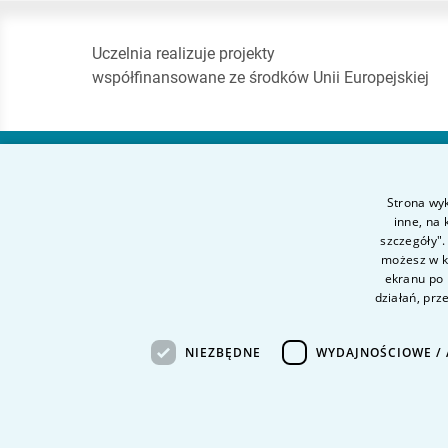
Uczelnia realizuje projekty
współfinansowane ze środków Unii Europejskiej
Akademia Finansów
Strona wyk
i Biznesu Vistula
inne, na
szczegóły".
możesz w ka
ul. Stokłosy 3
ekranu po 
02-787 Warszawa
działań, prz
tel.
+48 22 45 72 300
NIEZBĘDNE
WYDAJNOŚCIOWE / 
fax +48 22 45 72 303