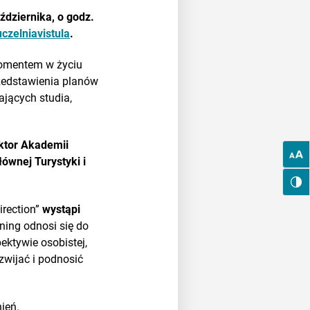
ździernika, o godz.
czelniavistula
.
momentem w życiu
zedstawienia planów
ających studia,
ktor Akademii
ównej Turystyki i
irection”
wystąpi
ning odnosi się do
pektywie osobistej,
zwijać i podnosić
ień.