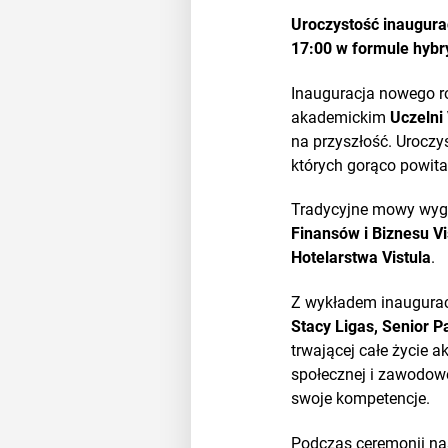
Uroczystość inaugur
17:00 w formule hyb
Inauguracja nowego r
akademickim
Uczelni 
na przyszłość. Uroczy
których gorąco powita
Tradycyjne mowy wygł
Finansów i Biznesu V
Hotelarstwa Vistula
.
Z wykładem inauguracyj
Stacy Ligas, Senior 
trwającej całe życie a
społecznej i zawodowe
swoje kompetencje.
Podczas ceremonii nas