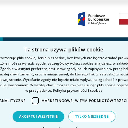
Ta strona używa plików cookie
Kierunki studiów
Nauka i badania
P
orzystuje pliki cookie, ściśle niezbędne, bez których nie będzie działać praw
O uczelni
Intranet
K
 które możesz wyrazić zgodę. Szczegółowy wykaz cookies znajdziesz w zakład
Kandydat
K
 Zgodnie własnymi preferencjami ustaw zgody na ich zapisywanie w przeglą
żdej chwili zmienić, uruchamiając panel, do którego link (ciasteczko) znajdz
Student
P
lewej stronie. Wycofanie zgody nie będzie miało wpływu na zgodność z pra
D
ed jej wycofaniem. W każdej chwili możesz również usunąć pliki cookie poprz
w przeglądarce.
Polityka prywatności i cookies
D
ANALITYCZNE
MARKETINGOWE, W TYM PODMIOTÓW TRZEC
AKCEPTUJ WSZYSTKIE
TYLKO NIEZBĘDNE