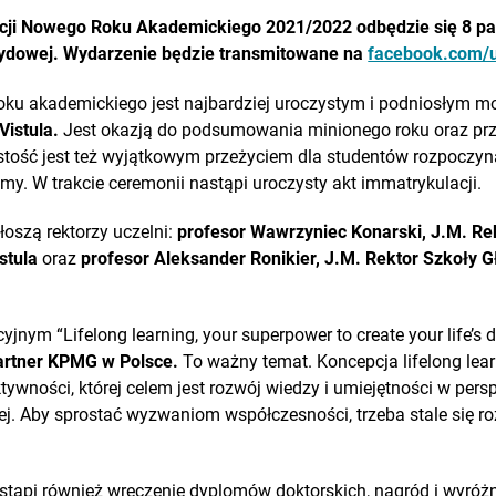
acji Nowego Roku Akademickiego 2021/2022 odbędzie się
8 pa
rydowej. Wydarzenie będzie transmitowane na
facebook.com/u
oku akademickiego jest najbardziej uroczystym i podniosłym 
Vistula.
Jest okazją do podsumowania minionego roku oraz pr
stość jest też wyjątkowym przeżyciem dla studentów rozpoczyn
my. W trakcie ceremonii nastąpi uroczysty akt immatrykulacji.
oszą rektorzy uczelni:
profesor
Wawrzyniec Konarski, J.M. Re
istula
oraz
profesor Aleksander Ronikier, J.M. Rektor Szkoły Gł
nym “Lifelong learning, your superpower to create your life’s d
Partner KPMG w Polsce.
To ważny temat. Koncepcja lifelong lear
ktywności, której celem jest rozwój wiedzy i umiejętności w pers
j. Aby sprostać wyzwaniom współczesności, trzeba stale się ro
tąpi również wręczenie dyplomów doktorskich, nagród i wyróżn