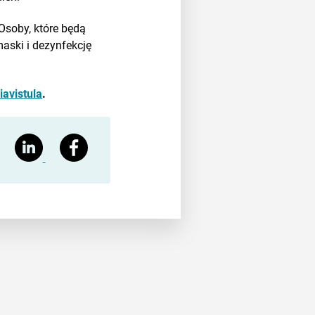
Osoby, które będą
aski i dezynfekcję
avistula
.