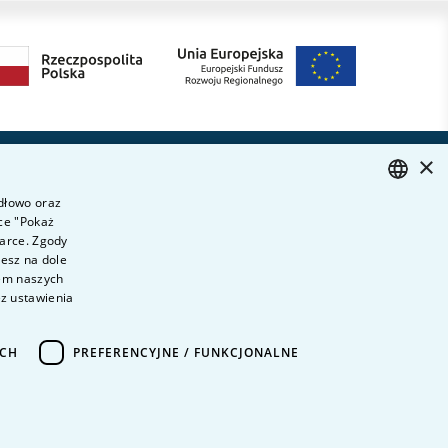
×
Dołącz do nas
ytania i odpowiedzi
idłowo oraz
ontakt
ce "Pokaż
POLISH
ariera na uczelni
darce. Zgody
ENGLISH
iesz na dole
olityka prywatności
wem naszych
ane Osobowe
ez ustawienia
eklaracja dostępności
ICH
PREFERENCYJNE / FUNKCJONALNE