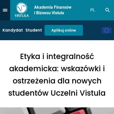
Akademia Finansów
PL
Sz
Przejdź do Menu
i Biznesu Vistula
Kandydat
Student
Aplikuj online
Etyka i integralność
akademicka: wskazówki i
ostrzeżenia dla nowych
studentów Uczelni Vistula