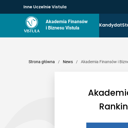
Inne Uczelnie Vistula
Akademia Finansów
Kandydat
St
i Biznesu Vistula
Strona główna
/
News
/
Akademia Finansów i Bizn
Akademia
Rankin