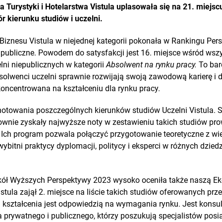
 Turystyki i Hotelarstwa Vistula uplasowała się na 21. miejs
 kierunku studiów i uczelni.
Biznesu Vistula w niejednej kategorii pokonała w Rankingu Pe
ubliczne. Powodem do satysfakcji jest 16. miejsce wśród wszy
elni niepublicznych w kategorii
Absolwent na rynku pracy.
To bar
solwenci uczelni sprawnie rozwijają swoją zawodową karierę i d
koncentrowana na kształceniu dla rynku pracy.
notowania poszczególnych kierunków studiów Uczelni Vistula. 
nie zyskały najwyższe noty w zestawieniu takich studiów pr
. Ich program pozwala połączyć przygotowanie teoretyczne z wi
ybitni praktycy dyplomacji, politycy i eksperci w różnych dzie
kół Wyższych Perspektywy 2023 wysoko oceniła także naszą Ek
tula zajął 2. miejsce na liście takich studiów oferowanych prze
 kształcenia jest odpowiedzią na wymagania rynku. Jest konsu
prywatnego i publicznego, którzy poszukują specjalistów posi