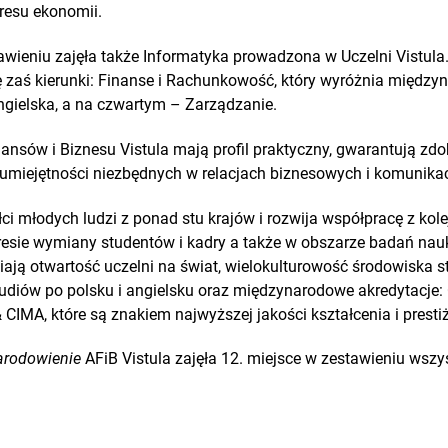
resu ekonomii.
awieniu zajęła także Informatyka prowadzona w Uczelni Vistula.
ę zaś kierunki: Finanse i Rachunkowość, który wyróżnia międz
ngielska, a na czwartym – Zarządzanie.
ansów i Biznesu Vistula mają profil praktyczny, gwarantują zd
umiejętności niezbędnych w relacjach biznesowych i komunikac
ałci młodych ludzi z ponad stu krajów i rozwija współpracę z ko
resie wymiany studentów i kadry a także w obszarze badań nau
iają otwartość uczelni na świat, wielokulturowość środowiska 
diów po polsku i angielsku oraz międzynarodowe akredytacje
CIMA, które są znakiem najwyższej jakości kształcenia i presti
arodowienie
AFiB Vistula zajęła 12. miejsce w zestawieniu wszy