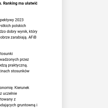
cu. Ranking ma ułatwić
rspektywy 2023
stkich polskich
dzo dobry wynik, który
obrze zarabiają. AFiB
Stosunki
owadzonych przez
edzą praktyczną.
dzinach stosunków
onomię. Kierunek
z uczelnie
ltowany z
adających gruntowną i