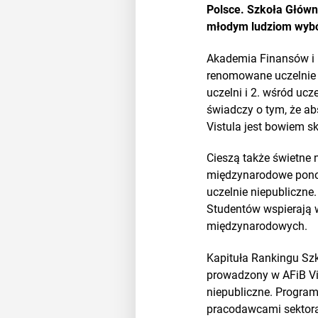
Polsce. Szkoła Główna
młodym ludziom wybór
Akademia Finansów i 
renomowane uczelnie p
uczelni i 2. wśród ucz
świadczy o tym, że ab
Vistula jest bowiem s
Cieszą także świetne 
międzynarodowe ponow
uczelnie niepubliczne
Studentów wspierają w
międzynarodowych.
Kapituła Rankingu Sz
prowadzony w AFiB Vis
niepubliczne. Program
pracodawcami sektora 