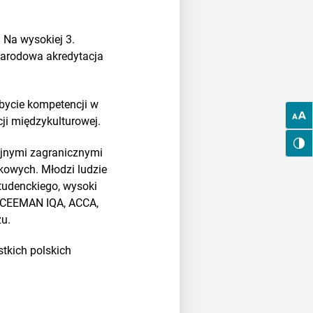
 Na wysokiej 3.
ynarodowa akredytacja
obycie kompetencji w
ji międzykulturowej.
lejnymi zagranicznymi
kowych. Młodzi ludzie
studenckiego, wysoki
: CEEMAN IQA, ACCA,
żu.
stkich polskich