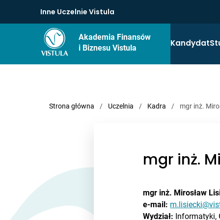
Inne Uczelnie Vistula
Akademia Finansów
Kandydat
St
i Biznesu Vistula
Strona główna
/
Uczelnia
/
Kadra
/
mgr inż. Miro
mgr inż. Mi
mgr inż. Mirosław Lis
e-mail:
m.lisiecki@vis
Wydział:
Informatyki, 