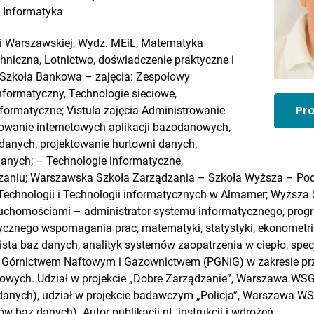
:
Informatyka
ki Warszawskiej, Wydz. MEiL, Matematyka
chniczna, Lotnictwo, doświadczenie praktyczne i
Szkoła Bankowa – zajęcia: Zespołowy
formatyczny, Technologie sieciowe,
Pr
formatyczne; Vistula zajęcia Administrowanie
towanie internetowych aplikacji bazodanowych,
nych, projektowanie hurtowni danych,
 danych; – Technologie informatyczne,
zaniu; Warszawska Szkoła Zarządzania – Szkoła Wyższa – Po
chnologii i Technologii informatycznych w Almamer; Wyższa 
chomościami – administrator systemu informatycznego, progra
cznego wspomagania prac, matematyki, statystyki, ekonometrii
sta baz danych, analityk systemów zaopatrzenia w ciepło, spec
 Górnictwem Naftowym i Gazownictwem (PGNiG) w zakresie pr
owych. Udział w projekcie „Dobre Zarządzanie”, Warszawa WS
 danych), udział w projekcie badawczym „Policja”, Warszawa 
 baz danych). Autor publikacji nt. instrukcji i wdrożeń.