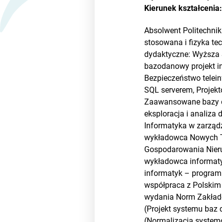
Kierunek kształcenia
Absolwent Politechni
stosowana i fizyka te
dydaktyczne: Wyższa 
bazodanowy projekt in
Bezpieczeństwo telein
SQL serverem, Projek
Zaawansowane bazy da
eksploracja i analiza
Informatyka w zarząd
wykładowca Nowych Te
Gospodarowania Nieru
wykładowca informaty
informatyk – programi
współpraca z Polskim
wydania Norm Zakład
(Projekt systemu baz
(Normalizacja systemów