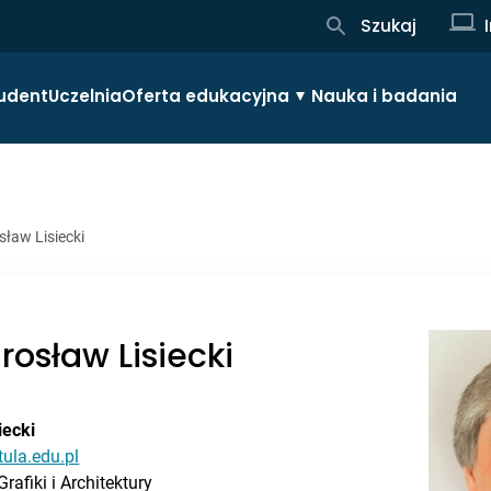
Szukaj
udent
Uczelnia
Oferta edukacyjna
Nauka i badania
sław Lisiecki
rosław Lisiecki
iecki
tula.edu.pl
Grafiki i Architektury