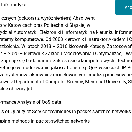
:
Informatyka
Pr
nicznych (doktorat z wyróżnieniem) Absolwent
o w Katowicach oraz Politechniki Śląskiej w
ydział Automatyki, Elektroniki i Informatyki na kierunku Inform
systemy komputerowe. Od 2008 kierownik i instruktor Akademii C
 szkolenia. W latach 2013 – 2016 kierownik Katedry Zastosowa
7 – 2020 – kierownik Zakładu Modelowania i Optymalizacji, 
 zajmuje się badaniami z zakresu sieci komputerowych i technol
etriego w modelowaniu jakości transmisji QoS w sieciach IP. P
zą systemów jak również modelowaniem i analizą procesów b
we z Department of Computer Science, Memorial University, St
akie obszary jak:
ormance Analysis of QoS data,
s of Quality-of-Service techniques in packet-switched networks
haping methods in packet-switched networks