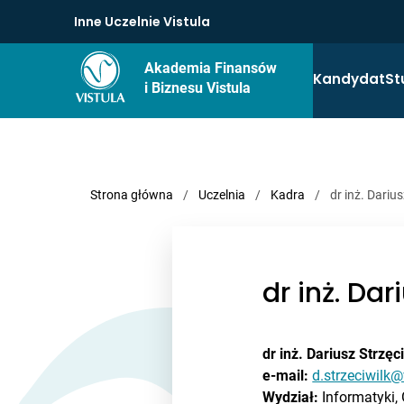
Inne Uczelnie Vistula
Akademia Finansów
Kandydat
St
i Biznesu Vistula
Strona główna
/
Uczelnia
/
Kadra
/
dr inż. Darius
dr inż. Dar
dr inż. Dariusz Strzęc
e-mail:
d.strzeciwilk@
Wydział:
Informatyki, G