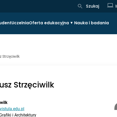
Szukaj
udent
Uczelnia
Oferta edukacyjna
Nauka i badania
z Strzęciwilk
iusz Strzęciwilk
iwilk
vistula.edu.pl
rafiki i Architektury