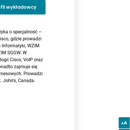
ofil wykładowcy
atyka o specjalność –
isco, gdzie prowadzi
ń Informatyki, WZIM
WZIM SGGW. W
ogii Cisco, VoIP oraz
onadto zajmuje się
iznesowych. Prowadzi
. John’s, Canada.