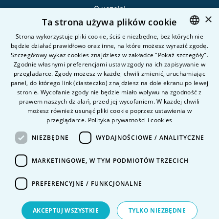
O uczelni
×
Ta strona używa plików cookie
Kandydat
Student
Strona wykorzystuje pliki cookie, ściśle niezbędne, bez których nie
będzie działać prawidłowo oraz inne, na które możesz wyrazić zgodę.
POLISH
Szczegółowy wykaz cookies znajdziesz w zakładce "Pokaż szczegóły".
ENGLISH
Zgodnie własnymi preferencjami ustaw zgody na ich zapisywanie w
Nauka i badania
przeglądarce. Zgody możesz w każdej chwili zmienić, uruchamiając
Intranet
panel, do którego link (ciasteczko) znajdziesz na dole ekranu po lewej
stronie. Wycofanie zgody nie będzie miało wpływu na zgodność z
prawem naszych działań, przed jej wycofaniem. W każdej chwili
Pytania i odpowiedzi
możesz również usunąć pliki cookie poprzez ustawienia w
przeglądarce.
Polityka prywatności i cookies
Kontakt
Kariera na uczelni
NIEZBĘDNE
WYDAJNOŚCIOWE / ANALITYCZNE
Polityka prywatności
MARKETINGOWE, W TYM PODMIOTÓW TRZECICH
Dane Osobowe
Deklaracja dostępności
PREFERENCYJNE / FUNKCJONALNE
AKCEPTUJ WSZYSTKIE
TYLKO NIEZBĘDNE