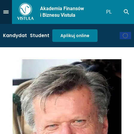
Akademia Finansów
PL
Sz
Przejdź do Menu
i Biznesu Vistula
Kandydat
Student
Aplikuj online