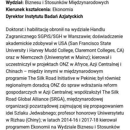
Wydział:
Biznesu i Stosunków Międzynarodowych
Kierunek kształcenia:
Ekonomia
Dyrektor Instytutu Badań Azjatyckich
Doktorat i habilitację obronił na wydziale Handlu
Zagranicznego SGPiS/SGH w Warszawie; doświadczenie
akademickie zdobywał w USA (San Francisco State
University i Harvey Mudd College, Claremont Colleges, CA)
oraz w Niemczech (Uniwersytet w Mainz); kierował i
uczestniczył w projektach ONZ w Afryce, Azji Centralnej i
Chinach – między innymi w międzynarodowym
programie The Silk Road Initiative w Pekinie; był również
regionalnym doradcą ONZ do spraw wdrażania reform
gospodarczych w Azji Centralnej; współzałożył The Silk
Road Global Alliance (SRGA), międzynarodowej
organizacji pozarządowej zajmującej się propagowaniem
idei Szlaku Jedwabnego; profesor honorowy Uniwersytetu
w Rizhau (Chiny); w latach 2014-16 i 2017-18 kierował
programem Ekonomii na Wydziale Biznesu i Stosunków