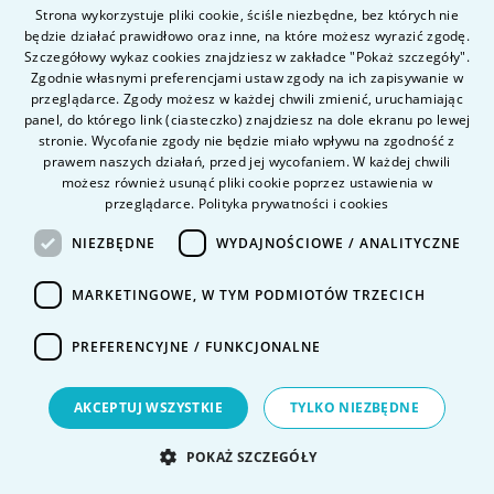
Najlepszym momentem na rozpoczęcie zdobywania
Strona wykorzystuje pliki cookie, ściśle niezbędne, bez których nie
doświadczenia jest okres studiów, najlepiej już po drugim
będzie działać prawidłowo oraz inne, na które możesz wyrazić zgodę.
POLISH
roku, gdy posiada się podstawową wiedzę teoretyczną.
Szczegółowy wykaz cookies znajdziesz w zakładce "Pokaż szczegóły".
ENGLISH
Zgodnie własnymi preferencjami ustaw zgody na ich zapisywanie w
Im wcześniej zaczniesz, tym więcej różnych działów i firm
przeglądarce. Zgody możesz w każdej chwili zmienić, uruchamiając
będziesz mógł przetestować przed podjęciem stałej pracy.
panel, do którego link (ciasteczko) znajdziesz na dole ekranu po lewej
Czekanie z praktykami do ostatniego semestru lub do
stronie. Wycofanie zgody nie będzie miało wpływu na zgodność z
obrony dyplomu może sprawić, że na rynku pracy
prawem naszych działań, przed jej wycofaniem. W każdej chwili
możesz również usunąć pliki cookie poprzez ustawienia w
będziesz w tyle za bardziej proaktywnymi rówieśnikami.
przeglądarce.
Polityka prywatności i cookies
Wiele firm oferuje elastyczne godziny staży, co pozwala
łączyć je z zajęciami na uczelni.
NIEZBĘDNE
WYDAJNOŚCIOWE / ANALITYCZNE
MARKETINGOWE, W TYM PODMIOTÓW TRZECICH
Jakie firmy są najlepsze do zdobycia
PREFERENCYJNE / FUNKCJONALNE
pierwszego doświadczenia?
AKCEPTUJ WSZYSTKIE
TYLKO NIEZBĘDNE
Na start warto rozważyć duże firmy spedycyjne lub
operatorów logistycznych (3PL), ponieważ oferują one
POKAŻ SZCZEGÓŁY
szeroki wachlarz usług i ustrukturyzowane programy