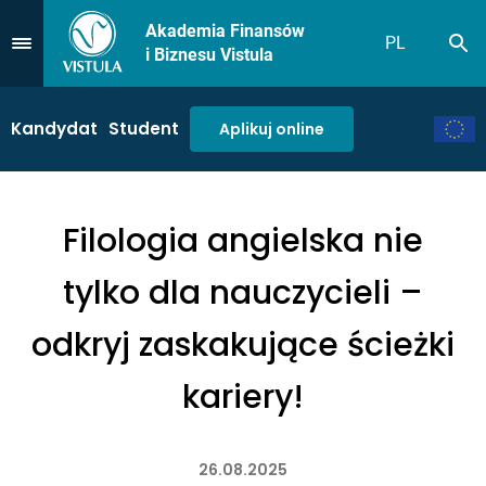
Akademia Finansów
PL
Sz
Przejdź do Menu
i Biznesu Vistula
Kandydat
Student
Aplikuj online
Filologia angielska nie
tylko dla nauczycieli –
odkryj zaskakujące ścieżki
kariery!
26.08.2025