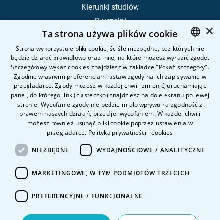
Kierunki studiów
O uczelni
×
Ta strona używa plików cookie
Kandydat
Student
Strona wykorzystuje pliki cookie, ściśle niezbędne, bez których nie
będzie działać prawidłowo oraz inne, na które możesz wyrazić zgodę.
POLISH
Szczegółowy wykaz cookies znajdziesz w zakładce "Pokaż szczegóły".
ENGLISH
Zgodnie własnymi preferencjami ustaw zgody na ich zapisywanie w
Nauka i badania
przeglądarce. Zgody możesz w każdej chwili zmienić, uruchamiając
Intranet
panel, do którego link (ciasteczko) znajdziesz na dole ekranu po lewej
stronie. Wycofanie zgody nie będzie miało wpływu na zgodność z
prawem naszych działań, przed jej wycofaniem. W każdej chwili
Pytania i odpowiedzi
możesz również usunąć pliki cookie poprzez ustawienia w
przeglądarce.
Polityka prywatności i cookies
Kontakt
Kariera na uczelni
NIEZBĘDNE
WYDAJNOŚCIOWE / ANALITYCZNE
Polityka prywatności
MARKETINGOWE, W TYM PODMIOTÓW TRZECICH
Dane Osobowe
Deklaracja dostępności
PREFERENCYJNE / FUNKCJONALNE