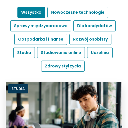
Wszystko
Nowoczesne technologie
Sprawy międzynarodowe
Dla kandydatów
Gospodarka i finanse
Rozwój osobisty
Studia
Studiowanie online
Uczelnia
Zdrowy styl życia
STUDIA