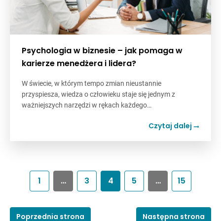
Psychologia w biznesie – jak pomaga w
karierze menedżera i lidera?
W świecie, w którym tempo zmian nieustannie
przyspiesza, wiedza o człowieku staje się jednym z
ważniejszych narzędzi w rękach każdego…
Czytaj dalej
1
…
3
4
5
…
15
Poprzednia strona
Następna strona