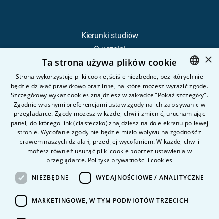
Kierunki studiów
O uczelni
×
Ta strona używa plików cookie
Kandydat
Student
Strona wykorzystuje pliki cookie, ściśle niezbędne, bez których nie
będzie działać prawidłowo oraz inne, na które możesz wyrazić zgodę.
POLISH
Szczegółowy wykaz cookies znajdziesz w zakładce "Pokaż szczegóły".
ENGLISH
Zgodnie własnymi preferencjami ustaw zgody na ich zapisywanie w
Nauka i badania
przeglądarce. Zgody możesz w każdej chwili zmienić, uruchamiając
Intranet
panel, do którego link (ciasteczko) znajdziesz na dole ekranu po lewej
stronie. Wycofanie zgody nie będzie miało wpływu na zgodność z
prawem naszych działań, przed jej wycofaniem. W każdej chwili
Pytania i odpowiedzi
możesz również usunąć pliki cookie poprzez ustawienia w
przeglądarce.
Polityka prywatności i cookies
Kontakt
Kariera na uczelni
NIEZBĘDNE
WYDAJNOŚCIOWE / ANALITYCZNE
Polityka prywatności
MARKETINGOWE, W TYM PODMIOTÓW TRZECICH
Dane Osobowe
Deklaracja dostępności