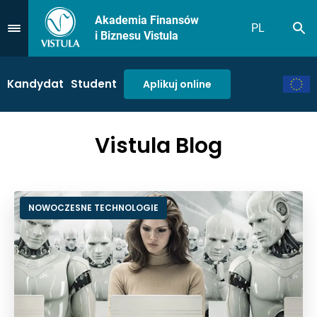
Akademia Finansów
PL
Sz
Przejdź do Menu
i Biznesu Vistula
Kandydat
Student
Aplikuj online
Vistula Blog
NOWOCZESNE TECHNOLOGIE