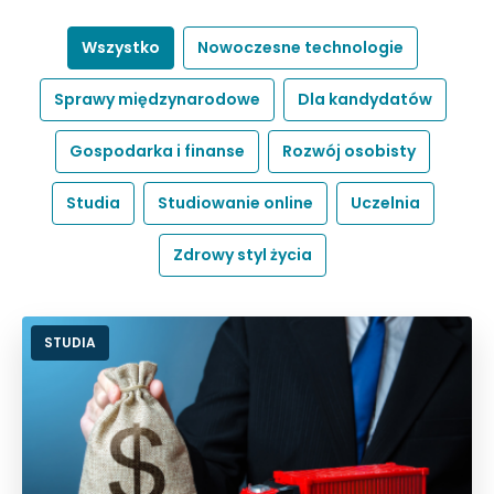
Wszystko
Nowoczesne technologie
Sprawy międzynarodowe
Dla kandydatów
Gospodarka i finanse
Rozwój osobisty
Studia
Studiowanie online
Uczelnia
Zdrowy styl życia
STUDIA