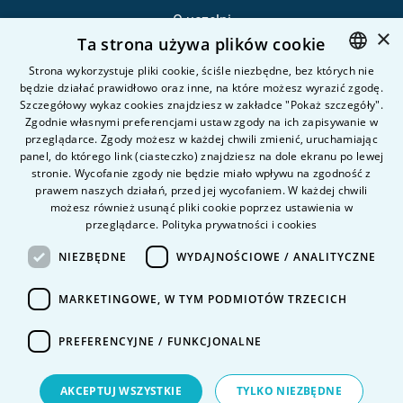
O uczelni
×
Ta strona używa plików cookie
Kandydat
Student
Strona wykorzystuje pliki cookie, ściśle niezbędne, bez których nie
będzie działać prawidłowo oraz inne, na które możesz wyrazić zgodę.
POLISH
Szczegółowy wykaz cookies znajdziesz w zakładce "Pokaż szczegóły".
ENGLISH
Zgodnie własnymi preferencjami ustaw zgody na ich zapisywanie w
Nauka i badania
przeglądarce. Zgody możesz w każdej chwili zmienić, uruchamiając
Intranet
panel, do którego link (ciasteczko) znajdziesz na dole ekranu po lewej
stronie. Wycofanie zgody nie będzie miało wpływu na zgodność z
prawem naszych działań, przed jej wycofaniem. W każdej chwili
Pytania i odpowiedzi
możesz również usunąć pliki cookie poprzez ustawienia w
przeglądarce.
Polityka prywatności i cookies
Kontakt
Kariera na uczelni
NIEZBĘDNE
WYDAJNOŚCIOWE / ANALITYCZNE
Polityka prywatności
MARKETINGOWE, W TYM PODMIOTÓW TRZECICH
Dane Osobowe
Deklaracja dostępności
PREFERENCYJNE / FUNKCJONALNE
AKCEPTUJ WSZYSTKIE
TYLKO NIEZBĘDNE