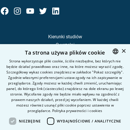
Kierunki studiów
O uczelni
×
Ta strona używa plików cookie
Kandydat
Student
Strona wykorzystuje pliki cookie, ściśle niezbędne, bez których nie
będzie działać prawidłowo oraz inne, na które możesz wyrazić zgodę.
POLISH
Szczegółowy wykaz cookies znajdziesz w zakładce "Pokaż szczegóły".
ENGLISH
Zgodnie własnymi preferencjami ustaw zgody na ich zapisywanie w
Nauka i badania
przeglądarce. Zgody możesz w każdej chwili zmienić, uruchamiając
Intranet
panel, do którego link (ciasteczko) znajdziesz na dole ekranu po lewej
stronie. Wycofanie zgody nie będzie miało wpływu na zgodność z
prawem naszych działań, przed jej wycofaniem. W każdej chwili
Pytania i odpowiedzi
możesz również usunąć pliki cookie poprzez ustawienia w
przeglądarce.
Polityka prywatności i cookies
Kontakt
Kariera na uczelni
NIEZBĘDNE
WYDAJNOŚCIOWE / ANALITYCZNE
Polityka prywatności