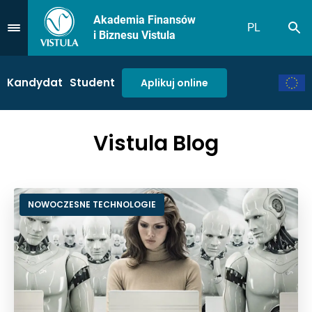
Akademia Finansów
PL
Sz
Przejdź do Menu
i Biznesu Vistula
Kandydat
Student
Aplikuj online
Vistula Blog
NOWOCZESNE TECHNOLOGIE