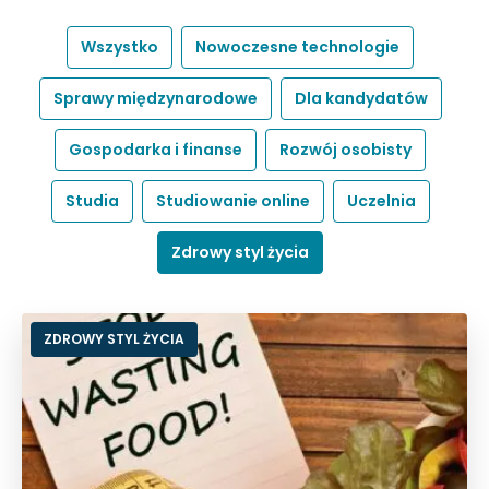
Wszystko
Nowoczesne technologie
Sprawy międzynarodowe
Dla kandydatów
Gospodarka i finanse
Rozwój osobisty
Studia
Studiowanie online
Uczelnia
Zdrowy styl życia
ZDROWY STYL ŻYCIA