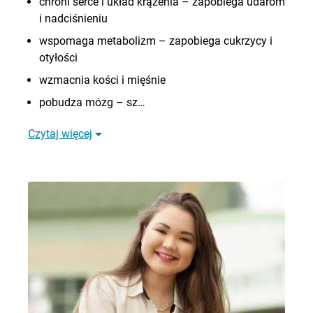
chroni serce i układ krążenia – zapobiega udarom
i nadciśnieniu
wspomaga metabolizm – zapobiega cukrzycy i
otyłości
wzmacnia kości i mięśnie
pobudza mózg – sz…
Czytaj więcej