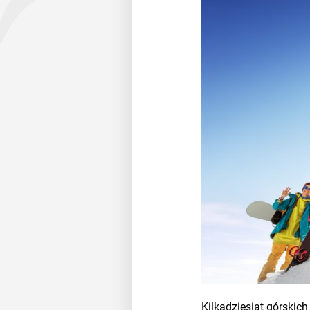
Kilkadziesiąt górskic