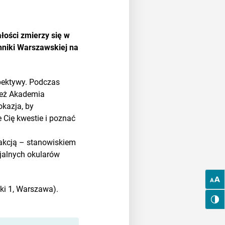
łości zmierzy się w
niki Warszawskiej na
pektywy. Podczas
 też Akademia
okazja, by
 Cię kwestie i poznać
rakcją – stanowiskiem
cjalnych okularów
ki 1, Warszawa).