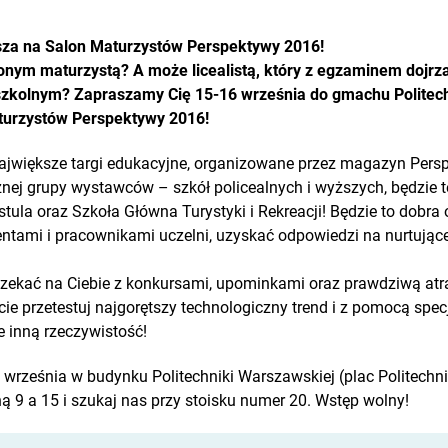
asza na Salon Maturzystów Perspektywy 2016!
onym maturzystą? A może licealistą, który z egzaminem dojrza
zkolnym? Zapraszamy Cię 15-16 września do gmachu Politech
turzystów Perspektywy 2016!
największe targi edukacyjne, organizowane przez magazyn Pers
znej grupy wystawców – szkół policealnych i wyższych, będzie
tula oraz Szkoła Główna Turystyki i Rekreacji! Będzie to dobra 
tami i pracownikami uczelni, uzyskać odpowiedzi na nurtujące
 czekać na Ciebie z konkursami, upominkami oraz prawdziwą at
ście przetestuj najgorętszy technologiczny trend i z pomocą spe
e inną rzeczywistość!
 września w budynku Politechniki Warszawskiej (plac Politechni
ą 9 a 15 i szukaj nas przy stoisku numer 20. Wstęp wolny!