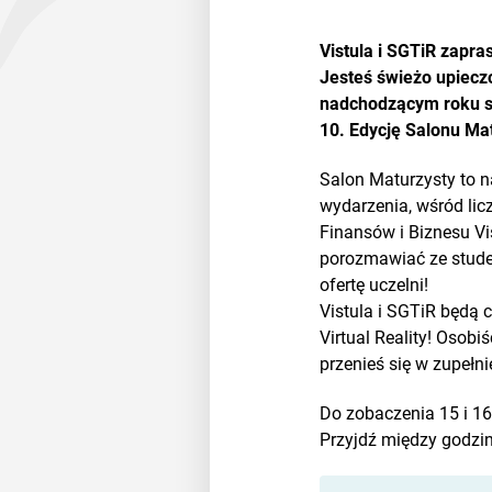
Vistula i SGTiR zapr
Jesteś świeżo upiecz
nadchodzącym roku s
10. Edycję Salonu Ma
Salon Maturzysty to 
wydarzenia, wśród lic
Finansów i Biznesu Vis
porozmawiać ze studen
ofertę uczelni!
Vistula i SGTiR będą
Virtual Reality! Osobi
przenieś się w zupełni
Do zobaczenia 15 i 16
Przyjdź między godzin