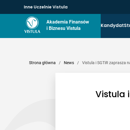
Inne Uczelnie Vistula
Akademia Finansów
Kandydat
St
i Biznesu Vistula
Strona główna
/
News
/
Vistula i SGTiR zaprasza
Vistula