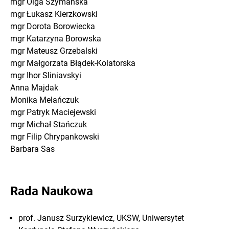
mgr Olga Szymańska
mgr Łukasz Kierzkowski
mgr Dorota Borowiecka
mgr Katarzyna Borowska
mgr Mateusz Grzebalski
mgr Małgorzata Błądek-Kolatorska
mgr Ihor Sliniavskyi
Anna Majdak
Monika Melańczuk
mgr Patryk Maciejewski
mgr Michał Stańczuk
mgr Filip Chrypankowski
Barbara Sas
Rada Naukowa
prof. Janusz Surzykiewicz, UKSW, Uniwersytet