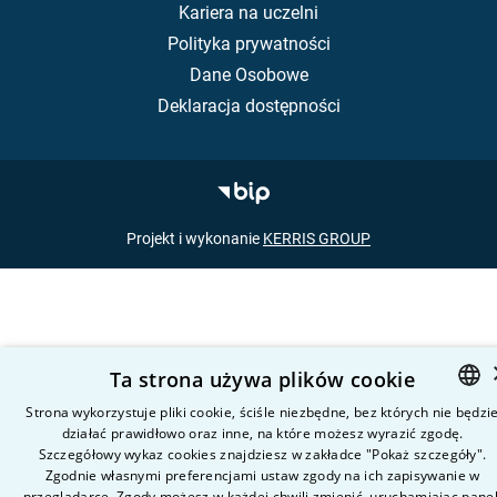
Kariera na uczelni
Polityka prywatności
Dane Osobowe
Deklaracja dostępności
Projekt i wykonanie
KERRIS GROUP
Ta strona używa plików cookie
Strona wykorzystuje pliki cookie, ściśle niezbędne, bez których nie będzi
działać prawidłowo oraz inne, na które możesz wyrazić zgodę.
POLISH
Szczegółowy wykaz cookies znajdziesz w zakładce "Pokaż szczegóły".
ENGLISH
Zgodnie własnymi preferencjami ustaw zgody na ich zapisywanie w
przeglądarce. Zgody możesz w każdej chwili zmienić, uruchamiając panel