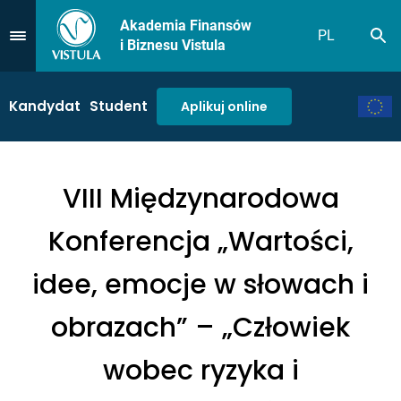
Akademia Finansów
PL
Sz
Przejdź do Menu
i Biznesu Vistula
Kandydat
Student
Aplikuj online
VIII Międzynarodowa
Konferencja „Wartości,
idee, emocje w słowach i
obrazach” – „Człowiek
wobec ryzyka i