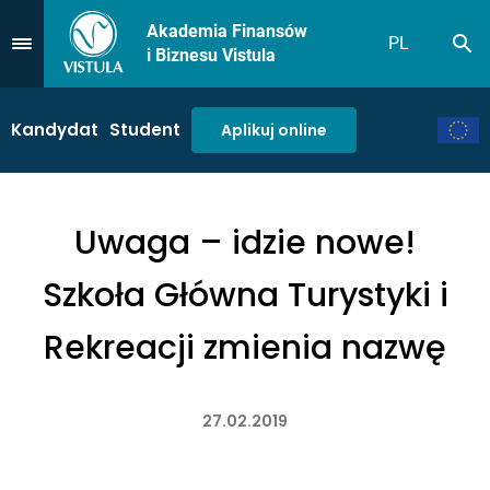
Akademia Finansów
PL
Sz
Przejdź do Menu
i Biznesu Vistula
Kandydat
Student
Aplikuj online
Uwaga – idzie nowe!
Szkoła Główna Turystyki i
Rekreacji zmienia nazwę
27.02.2019