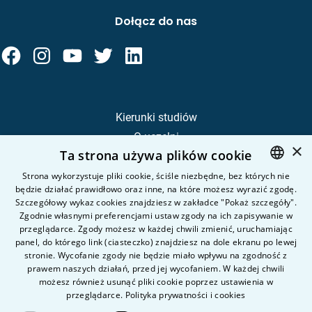
Dołącz do nas
Kierunki studiów
O uczelni
×
Ta strona używa plików cookie
Kandydat
Student
Strona wykorzystuje pliki cookie, ściśle niezbędne, bez których nie
będzie działać prawidłowo oraz inne, na które możesz wyrazić zgodę.
POLISH
Szczegółowy wykaz cookies znajdziesz w zakładce "Pokaż szczegóły".
ENGLISH
Zgodnie własnymi preferencjami ustaw zgody na ich zapisywanie w
Nauka i badania
przeglądarce. Zgody możesz w każdej chwili zmienić, uruchamiając
Intranet
panel, do którego link (ciasteczko) znajdziesz na dole ekranu po lewej
stronie. Wycofanie zgody nie będzie miało wpływu na zgodność z
prawem naszych działań, przed jej wycofaniem. W każdej chwili
Pytania i odpowiedzi
możesz również usunąć pliki cookie poprzez ustawienia w
przeglądarce.
Polityka prywatności i cookies
Kontakt