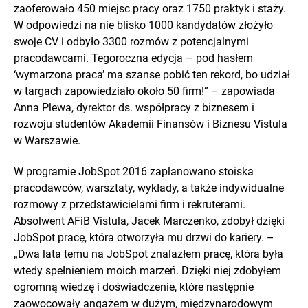
zaoferowało 450 miejsc pracy oraz 1750 praktyk i staży.
W odpowiedzi na nie blisko 1000 kandydatów złożyło
swoje CV i odbyło 3300 rozmów z potencjalnymi
pracodawcami. Tegoroczna edycja – pod hasłem
‘wymarzona praca’ ma szanse pobić ten rekord, bo udział
w targach zapowiedziało około 50 firm!” – zapowiada
Anna Plewa, dyrektor ds. współpracy z biznesem i
rozwoju studentów Akademii Finansów i Biznesu Vistula
w Warszawie.
W programie JobSpot 2016 zaplanowano stoiska
pracodawców, warsztaty, wykłady, a także indywidualne
rozmowy z przedstawicielami firm i rekruterami.
Absolwent AFiB Vistula, Jacek Marczenko, zdobył dzięki
JobSpot pracę, która otworzyła mu drzwi do kariery. –
„Dwa lata temu na JobSpot znalazłem pracę, która była
wtedy spełnieniem moich marzeń. Dzięki niej zdobyłem
ogromną wiedzę i doświadczenie, które następnie
zaowocowały angażem w dużym, międzynarodowym