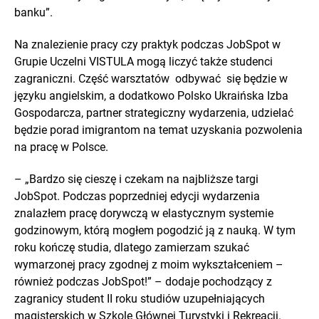
banku”.
Na znalezienie pracy czy praktyk podczas JobSpot w
Grupie Uczelni VISTULA mogą liczyć także studenci
zagraniczni. Część warsztatów odbywać się będzie w
języku angielskim, a dodatkowo Polsko Ukraińska Izba
Gospodarcza, partner strategiczny wydarzenia, udzielać
będzie porad imigrantom na temat uzyskania pozwolenia
na pracę w Polsce.
– „Bardzo się cieszę i czekam na najbliższe targi
JobSpot. Podczas poprzedniej edycji wydarzenia
znalazłem pracę dorywczą w elastycznym systemie
godzinowym, którą mogłem pogodzić ją z nauką. W tym
roku kończę studia, dlatego zamierzam szukać
wymarzonej pracy zgodnej z moim wykształceniem –
również podczas JobSpot!” – dodaje pochodzący z
zagranicy student II roku studiów uzupełniających
magisterskich w Szkole Głównej Turystyki i Rekreacji.