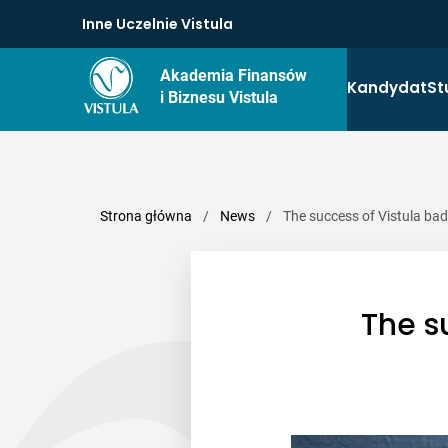
Inne Uczelnie Vistula
Akademia Finansów
Kandydat
St
i Biznesu Vistula
Strona główna
/
News
/
The success of Vistula ba
The s