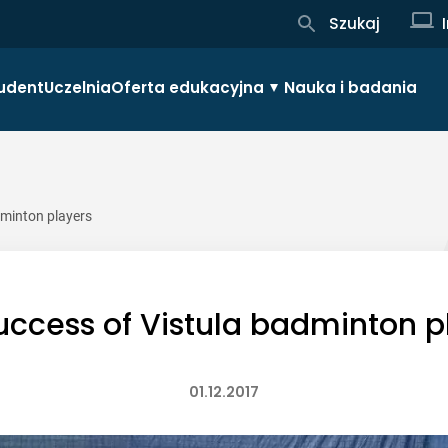
Szukaj
udent
Uczelnia
Oferta edukacyjna
Nauka i badania
dminton players
uccess of Vistula badminton p
01.12.2017