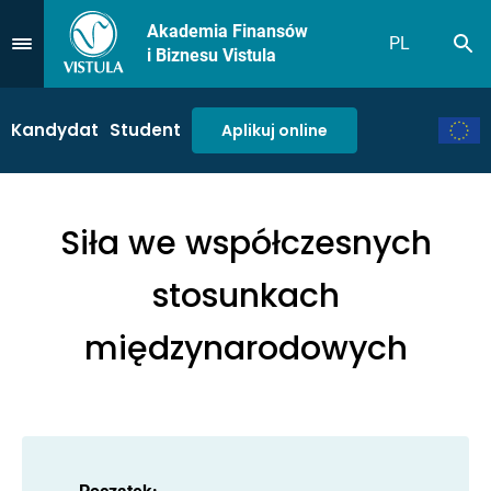
Akademia Finansów
PL
Sz
Przejdź do Menu
i Biznesu Vistula
Kandydat
Student
Aplikuj online
Siła we współczesnych
stosunkach
międzynarodowych