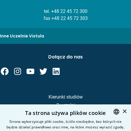
tel.
+48 22 45 72 300
fax +48 22 45 72 303
Inne Uczelnie Vistula
Dołącz do nas
Kierunki studiów
O uczelni
×
Ta strona używa plików cookie
Kandydat
Student
Strona wykorzystuje pliki cookie, ściśle niezbędne, bez których nie
będzie działać prawidłowo oraz inne, na które możesz wyrazić zgodę.
POLISH