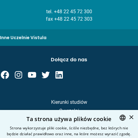
tel.
+48 22 45 72 300
fax +48 22 45 72 303
Inne Uczelnie Vistula
Dołącz do nas
Kierunki studiów
O uczelni
×
Ta strona używa plików cookie
Kandydat
Student
Strona wykorzystuje pliki cookie, ściśle niezbędne, bez których nie
będzie działać prawidłowo oraz inne, na które możesz wyrazić zgodę.
POLISH