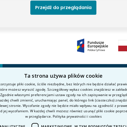
Przejdź do przeglądania
Ta strona używa plików cookie
Kierunki studiów
Nauka i badania
P
orzystuje pliki cookie, ściśle niezbędne, bez których nie będzie działać praw
O uczelni
Intranet
K
 które możesz wyrazić zgodę. Szczegółowy wykaz cookies znajdziesz w zakład
Kandydat
K
 Zgodnie własnymi preferencjami ustaw zgody na ich zapisywanie w przeglą
żdej chwili zmienić, uruchamiając panel, do którego link (ciasteczko) znajdz
Student
P
lewej stronie. Wycofanie zgody nie będzie miało wpływu na zgodność z pra
D
ed jej wycofaniem. W każdej chwili możesz również usunąć pliki cookie poprz
w przeglądarce.
Polityka prywatności i cookies
D
ANALITYCZNE
MARKETINGOWE, W TYM PODMIOTÓW TRZEC