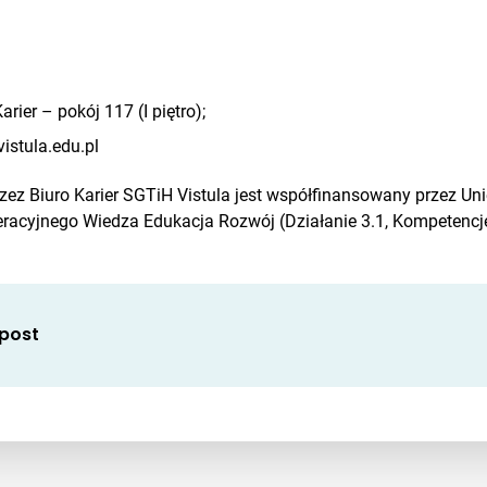
arier – pokój 117 (I piętro);
istula.edu.pl
rzez Biuro Karier SGTiH Vistula jest współfinansowany przez Un
acyjnego Wiedza Edukacja Rozwój (Działanie 3.1, Kompetencje
 post