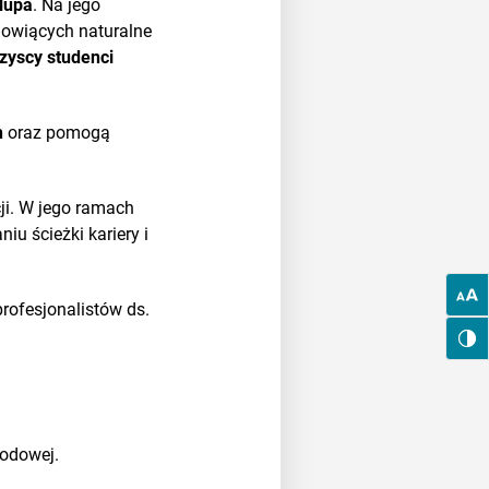
llupa
. Na jego
nowiących naturalne
zyscy studenci
h
oraz pomogą
ji. W jego ramach
u ścieżki kariery i
rofesjonalistów ds.
wodowej.