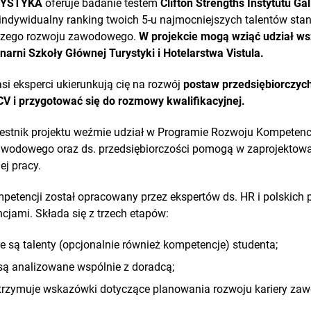
URYSTYKA
oferuje badanie testem
Clifton Strengths Instytutu Ga
indywidualny ranking twoich 5-u najmocniejszych talentów sta
lszego rozwoju zawodowego.
W projekcie mogą wziąć udział ws
onarni Szkoły Głównej Turystyki i Hotelarstwa Vistula.
si eksperci ukierunkują cię na rozwój
postaw przedsiębiorczyc
CV i przygotować się do rozmowy kwalifikacyjnej.
stnik projektu weźmie udział w Programie Rozwoju Kompetenc
wodowego oraz ds. przedsiębiorczości pomogą w zaprojektowani
j pracy.
tencji został opracowany przez ekspertów ds. HR i polskich p
jami. Składa się z trzech etapów:
 są talenty (opcjonalnie również kompetencje) studenta;
są analizowane wspólnie z doradcą;
otrzymuje wskazówki dotyczące planowania rozwoju kariery za