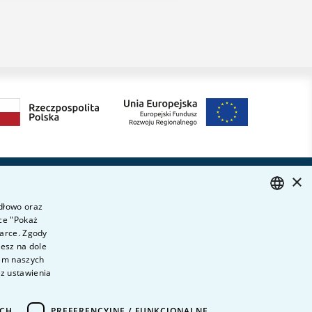
×
Dołącz do nas
ytania i odpowiedzi
idłowo oraz
ontakt
ce "Pokaż
POLISH
ariera na uczelni
darce. Zgody
ENGLISH
iesz na dole
olityka prywatności
wem naszych
ane Osobowe
ez ustawienia
eklaracja dostępności
ICH
PREFERENCYJNE / FUNKCJONALNE