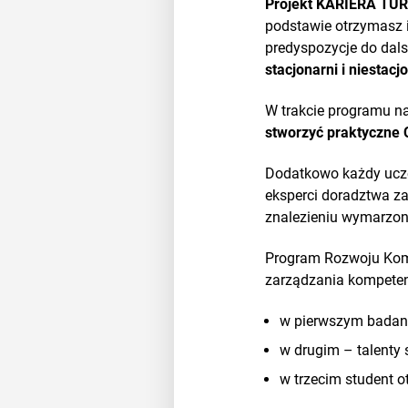
Projekt KARIERA T
podstawie otrzymasz 
predyspozycje do da
stacjonarni i niestacj
W trakcie programu na
stworzyć praktyczne 
Dodatkowo każdy ucze
eksperci doradztwa za
znalezieniu wymarzone
Program Rozwoju Kompe
zarządzania kompetenc
w pierwszym badane
w drugim – talenty 
w trzecim student 