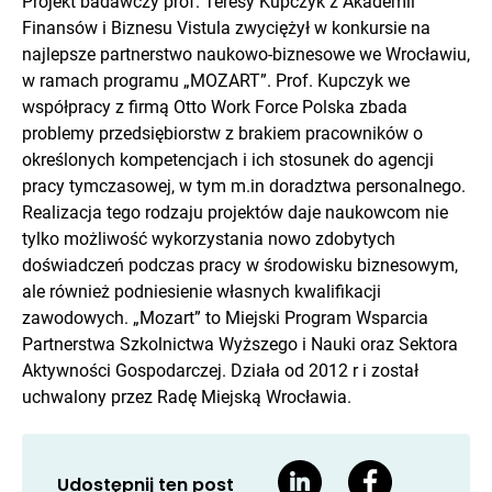
Projekt badawczy prof. Teresy Kupczyk z Akademii
Finansów i Biznesu Vistula zwyciężył w konkursie na
najlepsze partnerstwo naukowo-biznesowe we Wrocławiu,
w ramach programu „MOZART”. Prof. Kupczyk we
współpracy z firmą Otto Work Force Polska zbada
problemy przedsiębiorstw z brakiem pracowników o
określonych kompetencjach i ich stosunek do agencji
pracy tymczasowej, w tym m.in doradztwa personalnego.
Realizacja tego rodzaju projektów daje naukowcom nie
tylko możliwość wykorzystania nowo zdobytych
doświadczeń podczas pracy w środowisku biznesowym,
ale również podniesienie własnych kwalifikacji
zawodowych. „Mozart” to Miejski Program Wsparcia
Partnerstwa Szkolnictwa Wyższego i Nauki oraz Sektora
Aktywności Gospodarczej. Działa od 2012 r i został
uchwalony przez Radę Miejską Wrocławia.
Udostępnij ten post