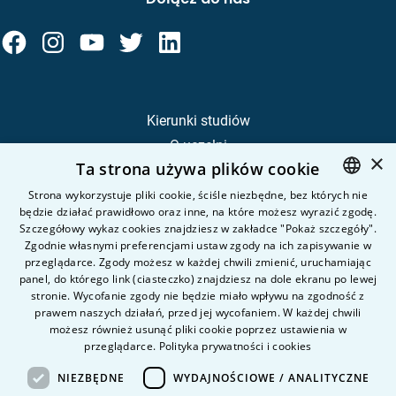
Kierunki studiów
O uczelni
×
Ta strona używa plików cookie
Kandydat
Student
Strona wykorzystuje pliki cookie, ściśle niezbędne, bez których nie
będzie działać prawidłowo oraz inne, na które możesz wyrazić zgodę.
POLISH
Szczegółowy wykaz cookies znajdziesz w zakładce "Pokaż szczegóły".
ENGLISH
Zgodnie własnymi preferencjami ustaw zgody na ich zapisywanie w
Nauka i badania
przeglądarce. Zgody możesz w każdej chwili zmienić, uruchamiając
Intranet
panel, do którego link (ciasteczko) znajdziesz na dole ekranu po lewej
stronie. Wycofanie zgody nie będzie miało wpływu na zgodność z
prawem naszych działań, przed jej wycofaniem. W każdej chwili
Pytania i odpowiedzi
możesz również usunąć pliki cookie poprzez ustawienia w
przeglądarce.
Polityka prywatności i cookies
Kontakt
Kariera na uczelni
NIEZBĘDNE
WYDAJNOŚCIOWE / ANALITYCZNE